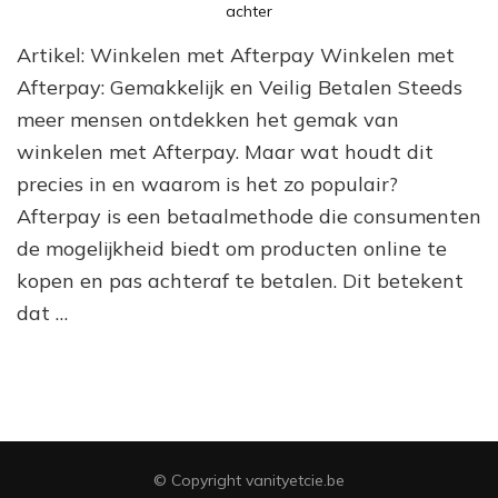
op
achter
Ontdek
Artikel: Winkelen met Afterpay Winkelen met
de
Voordelen
Afterpay: Gemakkelijk en Veilig Betalen Steeds
van
meer mensen ontdekken het gemak van
Winkelen
winkelen met Afterpay. Maar wat houdt dit
bij
Afterpay
precies in en waarom is het zo populair?
Winkels
Afterpay is een betaalmethode die consumenten
de mogelijkheid biedt om producten online te
kopen en pas achteraf te betalen. Dit betekent
dat …
© Copyright vanityetcie.be