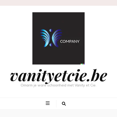
vanityetcie.be
Omarm je ware schoonheid met Vanity et Cie.