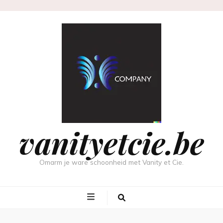
vanityetcie.be
Omarm je ware schoonheid met Vanity et Cie.