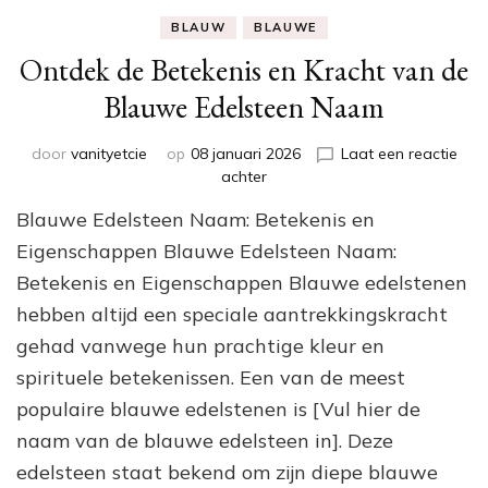
BLAUW
BLAUWE
Ontdek de Betekenis en Kracht van de
Blauwe Edelsteen Naam
door
vanityetcie
op
08 januari 2026
Laat een reactie
op
achter
Ontdek
Blauwe Edelsteen Naam: Betekenis en
de
Betekenis
Eigenschappen Blauwe Edelsteen Naam:
en
Betekenis en Eigenschappen Blauwe edelstenen
Kracht
hebben altijd een speciale aantrekkingskracht
van
de
gehad vanwege hun prachtige kleur en
Blauwe
spirituele betekenissen. Een van de meest
Edelsteen
Naam
populaire blauwe edelstenen is [Vul hier de
naam van de blauwe edelsteen in]. Deze
edelsteen staat bekend om zijn diepe blauwe