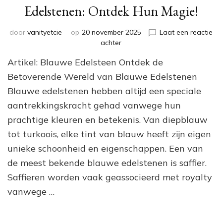
Edelstenen: Ontdek Hun Magie!
door
vanityetcie
op
20 november 2025
Laat een reactie
op
achter
Betoverende
Artikel: Blauwe Edelsteen Ontdek de
Schoonheid
van
Betoverende Wereld van Blauwe Edelstenen
Blauwe
Blauwe edelstenen hebben altijd een speciale
Edelstenen:
aantrekkingskracht gehad vanwege hun
Ontdek
Hun
prachtige kleuren en betekenis. Van diepblauw
Magie!
tot turkoois, elke tint van blauw heeft zijn eigen
unieke schoonheid en eigenschappen. Een van
de meest bekende blauwe edelstenen is saffier.
Saffieren worden vaak geassocieerd met royalty
vanwege …