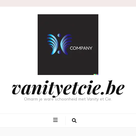
vanityetcie.be
Omarm je ware schoonheid met Vanity et Cie.