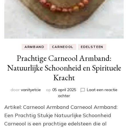
ARMBAND
CARNEOOL
EDELSTEEN
Prachtige Carneool Armband:
Natuurlijke Schoonheid en Spirituele
Kracht
door
vanityetcie
op
05 april 2025
Laat een reactie
op
achter
Prachtige
Artikel: Carneool Armband Carneool Armband:
Carneool
Armband:
Een Prachtig Stukje Natuurlijke Schoonheid
Natuurlijke
Carneool is een prachtige edelsteen die al
Schoonheid