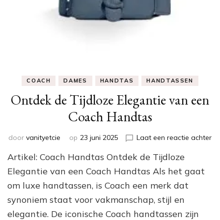
COACH
DAMES
HANDTAS
HANDTASSEN
Ontdek de Tijdloze Elegantie van een
Coach Handtas
op
door
vanityetcie
op
23 juni 2025
Laat een reactie achter
On
Artikel: Coach Handtas Ontdek de Tijdloze
de
Ti
Elegantie van een Coach Handtas Als het gaat
El
om luxe handtassen, is Coach een merk dat
va
synoniem staat voor vakmanschap, stijl en
ee
Co
elegantie. De iconische Coach handtassen zijn
Ha