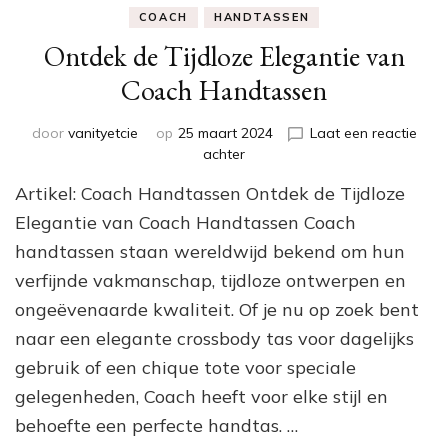
COACH
HANDTASSEN
Ontdek de Tijdloze Elegantie van
Coach Handtassen
door
vanityetcie
op
25 maart 2024
Laat een reactie
op
achter
Ontdek
Artikel: Coach Handtassen Ontdek de Tijdloze
de
Tijdloze
Elegantie van Coach Handtassen Coach
Elegantie
handtassen staan wereldwijd bekend om hun
van
verfijnde vakmanschap, tijdloze ontwerpen en
Coach
Handtassen
ongeëvenaarde kwaliteit. Of je nu op zoek bent
naar een elegante crossbody tas voor dagelijks
gebruik of een chique tote voor speciale
gelegenheden, Coach heeft voor elke stijl en
behoefte een perfecte handtas. …