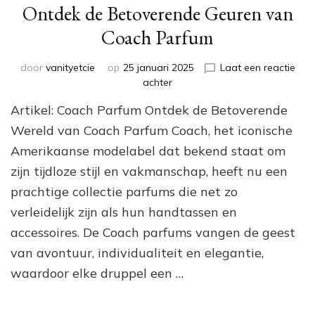
Ontdek de Betoverende Geuren van
Coach Parfum
door
vanityetcie
op
25 januari 2025
Laat een reactie
op
achter
Ontdek
Artikel: Coach Parfum Ontdek de Betoverende
de
Betoverende
Wereld van Coach Parfum Coach, het iconische
Geuren
Amerikaanse modelabel dat bekend staat om
van
zijn tijdloze stijl en vakmanschap, heeft nu een
Coach
Parfum
prachtige collectie parfums die net zo
verleidelijk zijn als hun handtassen en
accessoires. De Coach parfums vangen de geest
van avontuur, individualiteit en elegantie,
waardoor elke druppel een …