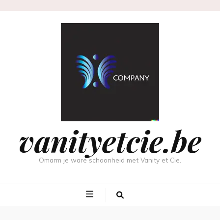
vanityetcie.be
Omarm je ware schoonheid met Vanity et Cie.