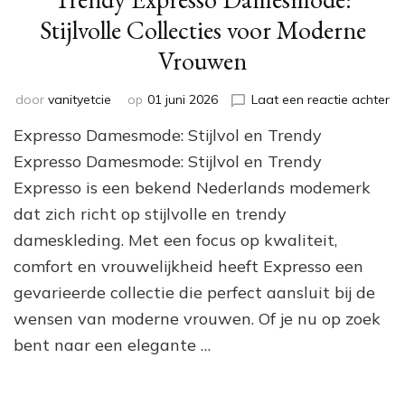
Stijlvolle Collecties voor Moderne
Vrouwen
op
door
vanityetcie
op
01 juni 2026
Laat een reactie achter
Tr
Expresso Damesmode: Stijlvol en Trendy
Ex
Da
Expresso Damesmode: Stijlvol en Trendy
Sti
Expresso is een bekend Nederlands modemerk
Co
dat zich richt op stijlvolle en trendy
vo
Mo
dameskleding. Met een focus op kwaliteit,
Vr
comfort en vrouwelijkheid heeft Expresso een
gevarieerde collectie die perfect aansluit bij de
wensen van moderne vrouwen. Of je nu op zoek
bent naar een elegante …