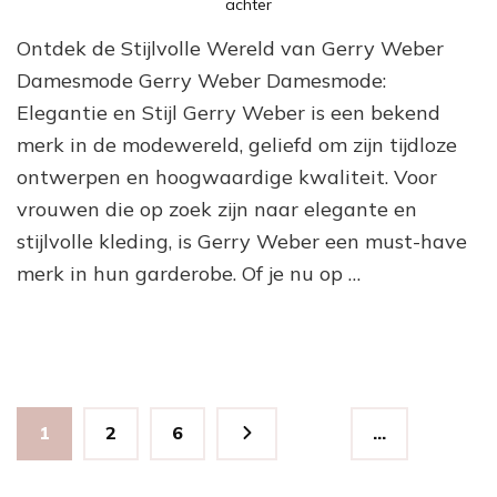
op
achter
Ontdek
Ontdek de Stijlvolle Wereld van Gerry Weber
de
Tijdloze
Damesmode Gerry Weber Damesmode:
Elegantie
Elegantie en Stijl Gerry Weber is een bekend
van
merk in de modewereld, geliefd om zijn tijdloze
Gerry
Weber
ontwerpen en hoogwaardige kwaliteit. Voor
Damesmode
vrouwen die op zoek zijn naar elegante en
stijlvolle kleding, is Gerry Weber een must-have
merk in hun garderobe. Of je nu op …
Berichten
Pagina
Pagina
Pagina
1
2
6
…
paginering