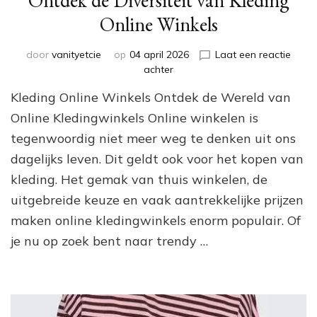
Ontdek de Diversiteit van Kleding
Online Winkels
door
vanityetcie
op
04 april 2026
Laat een reactie
op
achter
Ontdek
Kleding Online Winkels Ontdek de Wereld van
de
Diversiteit
Online Kledingwinkels Online winkelen is
van
tegenwoordig niet meer weg te denken uit ons
Kleding
dagelijks leven. Dit geldt ook voor het kopen van
Online
Winkels
kleding. Het gemak van thuis winkelen, de
uitgebreide keuze en vaak aantrekkelijke prijzen
maken online kledingwinkels enorm populair. Of
je nu op zoek bent naar trendy …