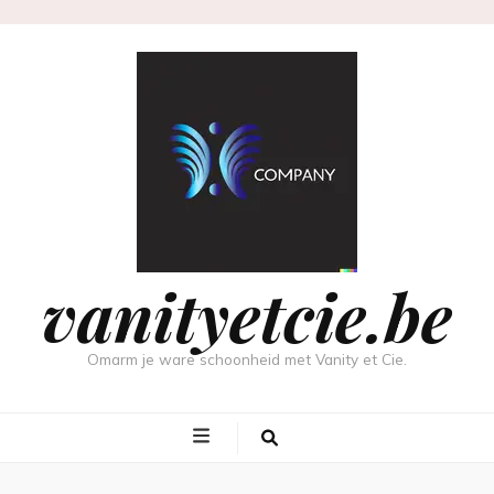
vanityetcie.be
Omarm je ware schoonheid met Vanity et Cie.