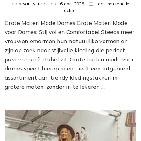
door
vanityetcie
op
16 april 2026
Laat een reactie
op
achter
Trendy
Grote Maten Mode Dames Grote Maten Mode
en
Comfortabel:
voor Dames: Stijlvol en Comfortabel Steeds meer
Grote
vrouwen omarmen hun natuurlijke vormen en
Maten
zijn op zoek naar stijlvolle kleding die perfect
Mode
voor
past en comfortabel zit. Grote maten mode voor
Dames
dames speelt hierop in en biedt een uitgebreid
assortiment aan trendy kledingstukken in
grotere maten, zonder in te leveren …