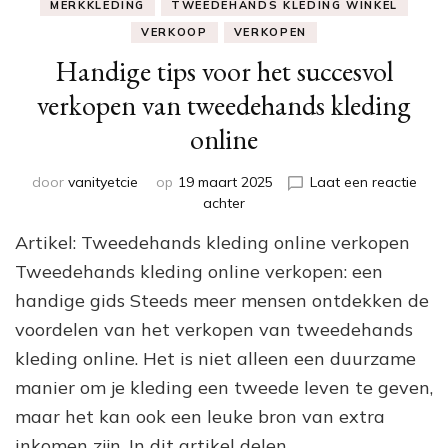
MERKKLEDING
TWEEDEHANDS KLEDING WINKEL
VERKOOP
VERKOPEN
Handige tips voor het succesvol
verkopen van tweedehands kleding
online
door
vanityetcie
op
19 maart 2025
Laat een reactie
op
achter
Handige
Artikel: Tweedehands kleding online verkopen
tips
voor
Tweedehands kleding online verkopen: een
het
handige gids Steeds meer mensen ontdekken de
succesvol
voordelen van het verkopen van tweedehands
verkopen
van
kleding online. Het is niet alleen een duurzame
tweedehands
manier om je kleding een tweede leven te geven,
kleding
online
maar het kan ook een leuke bron van extra
inkomen zijn. In dit artikel delen …