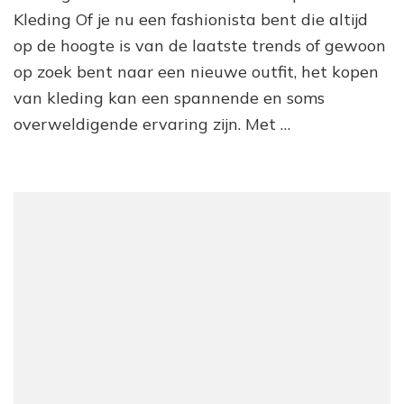
de
Kleding Of je nu een fashionista bent die altijd
kleding
op de hoogte is van de laatste trends of gewoon
shop:
Ontdek
op zoek bent naar een nieuwe outfit, het kopen
de
van kleding kan een spannende en soms
nieuwste
trends!
overweldigende ervaring zijn. Met …