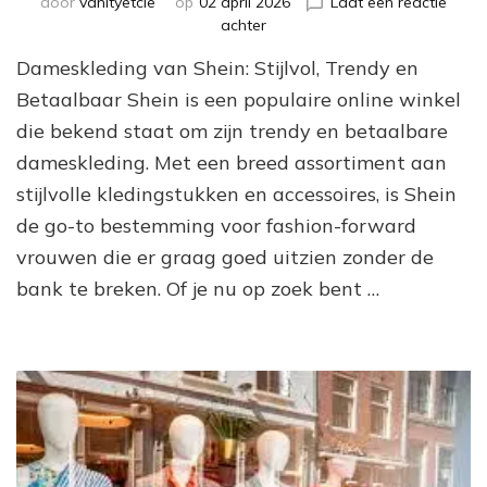
door
vanityetcie
op
02 april 2026
Laat een reactie
op
achter
Trendy
Dameskleding van Shein: Stijlvol, Trendy en
Dameskleding
van
Betaalbaar Shein is een populaire online winkel
Shein:
die bekend staat om zijn trendy en betaalbare
Betaalbare
dameskleding. Met een breed assortiment aan
Stijl
voor
stijlvolle kledingstukken en accessoires, is Shein
Elke
de go-to bestemming voor fashion-forward
Vrouw
vrouwen die er graag goed uitzien zonder de
bank te breken. Of je nu op zoek bent …