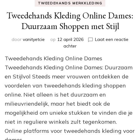
TWEEDEHANDS MERKKLEDING
Tweedehands Kleding Online Dames:
Duurzaam Shoppen met Stijl
door
vanityetcie
op
12 april 2026
Laat een reactie
op
achter
Tweedehands
Tweedehands Kleding Online Dames
Kleding
Online
Tweedehands Kleding Online Dames: Duurzaam
Dames:
en Stijlvol Steeds meer vrouwen ontdekken de
Duurzaam
voordelen van tweedehands kleding shoppen
Shoppen
met
online. Niet alleen is het duurzaam en
Stijl
milieuvriendelijk, maar het biedt ook de
mogelijkheid om unieke stukken te vinden die je
niet in reguliere winkels zult tegenkomen.
Online platforms voor tweedehands kleding voor
dames …