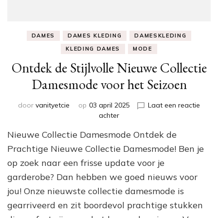
DAMES
DAMES KLEDING
DAMESKLEDING
KLEDING DAMES
MODE
Ontdek de Stijlvolle Nieuwe Collectie
Damesmode voor het Seizoen
door
vanityetcie
op
03 april 2025
Laat een reactie
op
achter
Ontdek
Nieuwe Collectie Damesmode Ontdek de
de
Stijlvolle
Prachtige Nieuwe Collectie Damesmode! Ben je
Nieuwe
op zoek naar een frisse update voor je
Collectie
garderobe? Dan hebben we goed nieuws voor
Damesmode
voor
jou! Onze nieuwste collectie damesmode is
het
gearriveerd en zit boordevol prachtige stukken
Seizoen