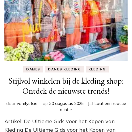
DAMES
DAMES KLEDING
KLEDING
Stijlvol winkelen bij de kleding shop:
Ontdek de nieuwste trends!
door
vanityetcie
op
30 augustus 2025
Laat een reactie
op
achter
Stijlvol
Artikel: De Ultieme Gids voor het Kopen van
winkelen
bij
Kleding De Ultieme Gids voor het Kopen van