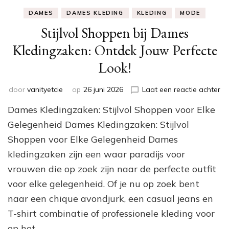
DAMES
DAMES KLEDING
KLEDING
MODE
Stijlvol Shoppen bij Dames
Kledingzaken: Ontdek Jouw Perfecte
Look!
op
door
vanityetcie
op
26 juni 2026
Laat een reactie achter
Sti
Dames Kledingzaken: Stijlvol Shoppen voor Elke
Sh
bij
Gelegenheid Dames Kledingzaken: Stijlvol
Da
Shoppen voor Elke Gelegenheid Dames
Kl
kledingzaken zijn een waar paradijs voor
On
Jo
vrouwen die op zoek zijn naar de perfecte outfit
Pe
voor elke gelegenheid. Of je nu op zoek bent
Lo
naar een chique avondjurk, een casual jeans en
T-shirt combinatie of professionele kleding voor
op het …