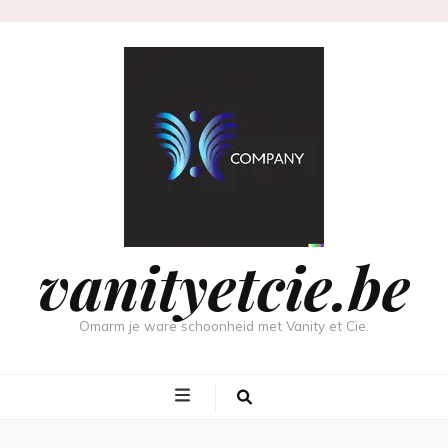
vanityetcie.be
Omarm je ware schoonheid met Vanity et Cie.