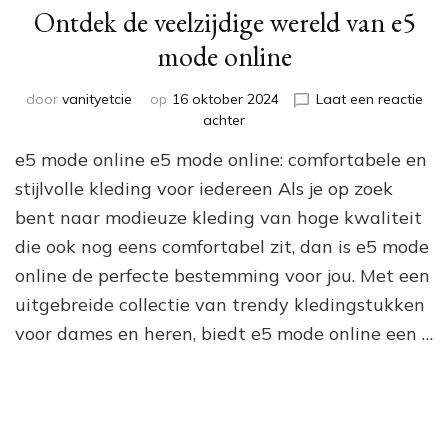
Ontdek de veelzijdige wereld van e5
mode online
door
vanityetcie
op
16 oktober 2024
Laat een reactie
op
achter
Ontdek
e5 mode online e5 mode online: comfortabele en
de
veelzijdige
stijlvolle kleding voor iedereen Als je op zoek
wereld
bent naar modieuze kleding van hoge kwaliteit
van
die ook nog eens comfortabel zit, dan is e5 mode
e5
mode
online de perfecte bestemming voor jou. Met een
online
uitgebreide collectie van trendy kledingstukken
voor dames en heren, biedt e5 mode online een …