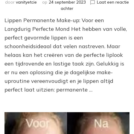
door
vanityetcie
op
24 september 2023
Laat een reactie
op
achter
Lippen
Lippen Permanente Make-up: Voor een
Permanente
Make-
Langdurig Perfecte Mond Het hebben van volle,
up:
perfect gevormde lippen is een
Voor
schoonheidsideaal dat velen nastreven. Maar
Langdurig
Perfecte
helaas kan het creëren van de perfecte liplook
Lippen
een tijdrovende en lastige taak zijn. Gelukkig is
er nu een oplossing die je dagelijkse make-
uproutine vereenvoudigt en je lippen altijd
perfect laat uitzien: permanente …