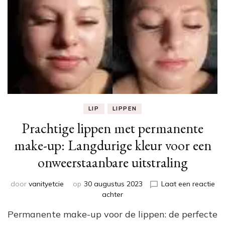
LIP
LIPPEN
Prachtige lippen met permanente
make-up: Langdurige kleur voor een
onweerstaanbare uitstraling
door
vanityetcie
op
30 augustus 2023
Laat een reactie
op
achter
Prachtige
Permanente make-up voor de lippen: de perfecte
lippen