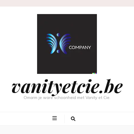
vanityetcie.be
Omarm je ware schoonheid met Vanity et Cie.