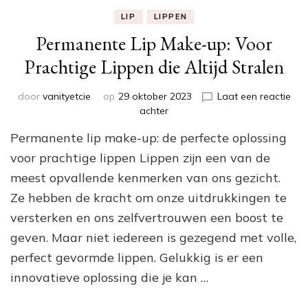
LIP
LIPPEN
Permanente Lip Make-up: Voor
Prachtige Lippen die Altijd Stralen
door
vanityetcie
op
29 oktober 2023
Laat een reactie
op
achter
Permanente
Permanente lip make-up: de perfecte oplossing
Lip
Make-
voor prachtige lippen Lippen zijn een van de
up:
meest opvallende kenmerken van ons gezicht.
Voor
Ze hebben de kracht om onze uitdrukkingen te
Prachtige
Lippen
versterken en ons zelfvertrouwen een boost te
die
geven. Maar niet iedereen is gezegend met volle,
Altijd
Stralen
perfect gevormde lippen. Gelukkig is er een
innovatieve oplossing die je kan …