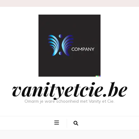
vanityetcie.be
Omarm je ware schoonheid met Vanity et Cie.