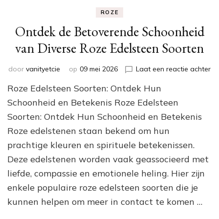
ROZE
Ontdek de Betoverende Schoonheid
van Diverse Roze Edelsteen Soorten
op
door
vanityetcie
op
09 mei 2026
Laat een reactie achter
On
Roze Edelsteen Soorten: Ontdek Hun
de
Be
Schoonheid en Betekenis Roze Edelsteen
Sc
Soorten: Ontdek Hun Schoonheid en Betekenis
va
Roze edelstenen staan bekend om hun
Di
Ro
prachtige kleuren en spirituele betekenissen.
Ed
Deze edelstenen worden vaak geassocieerd met
So
liefde, compassie en emotionele heling. Hier zijn
enkele populaire roze edelsteen soorten die je
kunnen helpen om meer in contact te komen …