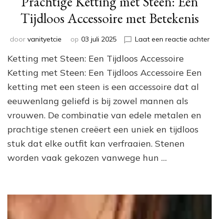
Prachtige Ketting met Steen: Een
Tijdloos Accessoire met Betekenis
op
door
vanityetcie
op
03 juli 2025
Laat een reactie achter
Pr
Ketting met Steen: Een Tijdloos Accessoire
Ket
me
Ketting met Steen: Een Tijdloos Accessoire Een
Ste
ketting met een steen is een accessoire dat al
Ee
eeuwenlang geliefd is bij zowel mannen als
Tij
Ac
vrouwen. De combinatie van edele metalen en
me
prachtige stenen creëert een uniek en tijdloos
Be
stuk dat elke outfit kan verfraaien. Stenen
worden vaak gekozen vanwege hun …