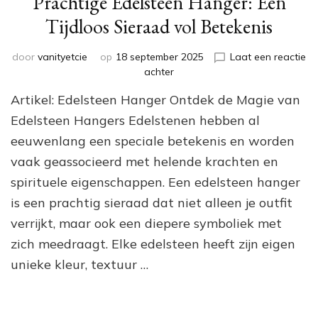
Prachtige Edelsteen Hanger: Een
Tijdloos Sieraad vol Betekenis
door
vanityetcie
op
18 september 2025
Laat een reactie
op
achter
Prachtige
Artikel: Edelsteen Hanger Ontdek de Magie van
Edelsteen
Hanger:
Edelsteen Hangers Edelstenen hebben al
Een
eeuwenlang een speciale betekenis en worden
Tijdloos
vaak geassocieerd met helende krachten en
Sieraad
vol
spirituele eigenschappen. Een edelsteen hanger
Betekenis
is een prachtig sieraad dat niet alleen je outfit
verrijkt, maar ook een diepere symboliek met
zich meedraagt. Elke edelsteen heeft zijn eigen
unieke kleur, textuur …