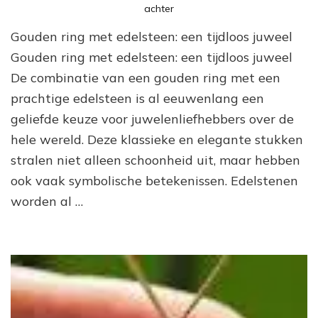
op
achter
Prachtige
Gouden ring met edelsteen: een tijdloos juweel
gouden
ring
Gouden ring met edelsteen: een tijdloos juweel
met
De combinatie van een gouden ring met een
schitterende
prachtige edelsteen is al eeuwenlang een
edelsteen:
een
geliefde keuze voor juwelenliefhebbers over de
tijdloos
hele wereld. Deze klassieke en elegante stukken
juweel
stralen niet alleen schoonheid uit, maar hebben
ook vaak symbolische betekenissen. Edelstenen
worden al …