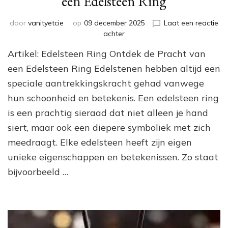
een Edelsteen Ring
door
vanityetcie
op
09 december 2025
Laat een reactie
op
achter
Pracht
Artikel: Edelsteen Ring Ontdek de Pracht van
en
Betekenis:
een Edelsteen Ring Edelstenen hebben altijd een
De
speciale aantrekkingskracht gehad vanwege
Magie
hun schoonheid en betekenis. Een edelsteen ring
van
een
is een prachtig sieraad dat niet alleen je hand
Edelsteen
siert, maar ook een diepere symboliek met zich
Ring
meedraagt. Elke edelsteen heeft zijn eigen
unieke eigenschappen en betekenissen. Zo staat
bijvoorbeeld …