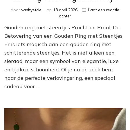
door
vanityetcie
op
18 april 2026
Laat een reactie
op
achter
Schitterende
Gouden ring met steentjes Pracht en Praal: De
pracht:
De
Betovering van een Gouden Ring met Steentjes
betovering
Er is iets magisch aan een gouden ring met
van
schitterende steentjes. Het is niet alleen een
een
gouden
sieraad, maar een symbool van elegantie, luxe
ring
en tijdloze schoonheid. Of je nu op zoek bent
met
steentjes
naar de perfecte verlovingsring, een speciaal
cadeau voor …