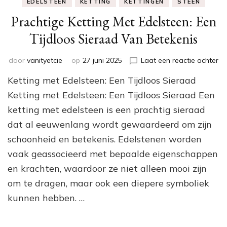
EDELSTEEN
KETTING
KETTINGEN
STEEN
Prachtige Ketting Met Edelsteen: Een
Tijdloos Sieraad Van Betekenis
op
door
vanityetcie
op
27 juni 2025
Laat een reactie achter
Pr
Ketting met Edelsteen: Een Tijdloos Sieraad
Ke
Me
Ketting met Edelsteen: Een Tijdloos Sieraad Een
Ed
ketting met edelsteen is een prachtig sieraad
Ee
dat al eeuwenlang wordt gewaardeerd om zijn
Ti
Si
schoonheid en betekenis. Edelstenen worden
Va
vaak geassocieerd met bepaalde eigenschappen
Be
en krachten, waardoor ze niet alleen mooi zijn
om te dragen, maar ook een diepere symboliek
kunnen hebben. …