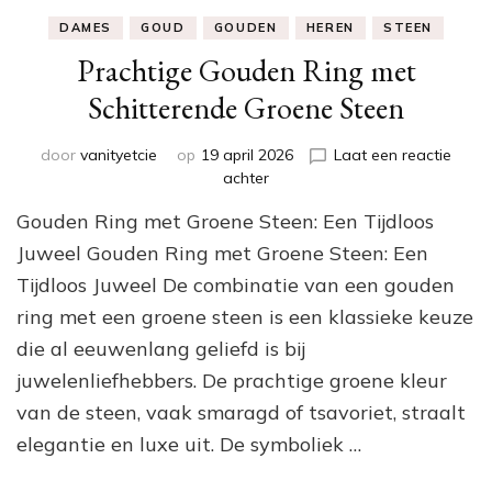
DAMES
GOUD
GOUDEN
HEREN
STEEN
Prachtige Gouden Ring met
Schitterende Groene Steen
door
vanityetcie
op
19 april 2026
Laat een reactie
op
achter
Prachtige
Gouden Ring met Groene Steen: Een Tijdloos
Gouden
Ring
Juweel Gouden Ring met Groene Steen: Een
met
Tijdloos Juweel De combinatie van een gouden
Schitterende
ring met een groene steen is een klassieke keuze
Groene
Steen
die al eeuwenlang geliefd is bij
juwelenliefhebbers. De prachtige groene kleur
van de steen, vaak smaragd of tsavoriet, straalt
elegantie en luxe uit. De symboliek …