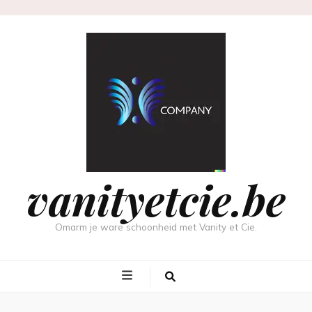
vanityetcie.be
Omarm je ware schoonheid met Vanity et Cie.