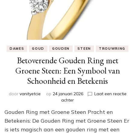
DAMES
GOUD
GOUDEN
STEEN
TROUWRING
Betoverende Gouden Ring met
Groene Steen: Een Symbool van
Schoonheid en Betekenis
door
vanityetcie
op
24 januari 2026
Laat een reactie
op
achter
Betoverende
Gouden Ring met Groene Steen Pracht en
Gouden
Ring
Betekenis: De Gouden Ring met Groene Steen Er
met
is iets magisch aan een gouden ring met een
Groene