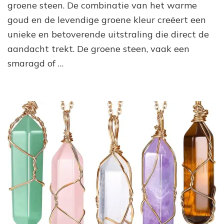
groene steen. De combinatie van het warme
Steen:
Een
goud en de levendige groene kleur creëert een
Symbool
unieke en betoverende uitstraling die direct de
van
Schoonheid
aandacht trekt. De groene steen, vaak een
en
smaragd of …
Betekenis