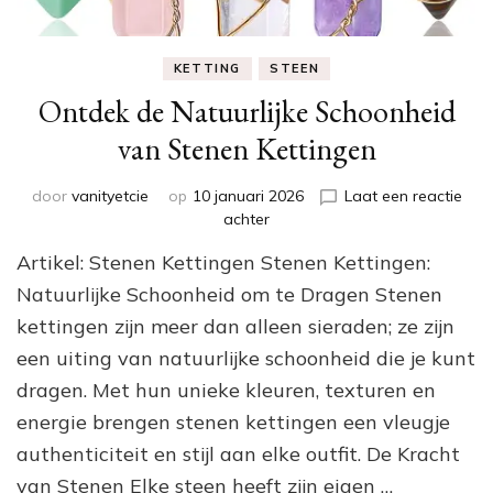
KETTING
STEEN
Ontdek de Natuurlijke Schoonheid
van Stenen Kettingen
door
vanityetcie
op
10 januari 2026
Laat een reactie
op
achter
Ontdek
Artikel: Stenen Kettingen Stenen Kettingen:
de
Natuurlijke
Natuurlijke Schoonheid om te Dragen Stenen
Schoonheid
kettingen zijn meer dan alleen sieraden; ze zijn
van
een uiting van natuurlijke schoonheid die je kunt
Stenen
Kettingen
dragen. Met hun unieke kleuren, texturen en
energie brengen stenen kettingen een vleugje
authenticiteit en stijl aan elke outfit. De Kracht
van Stenen Elke steen heeft zijn eigen …