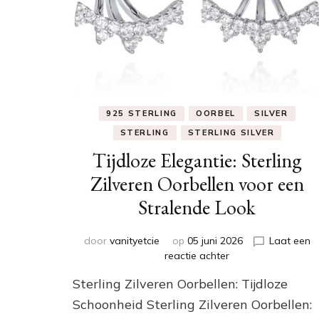
925 STERLING
OORBEL
SILVER
STERLING
STERLING SILVER
Tijdloze Elegantie: Sterling
Zilveren Oorbellen voor een
Stralende Look
door
vanityetcie
op
05 juni 2026
Laat een
op
reactie achter
Tijdloze
Sterling Zilveren Oorbellen: Tijdloze
Elegantie:
Sterling
Schoonheid Sterling Zilveren Oorbellen:
Zilveren