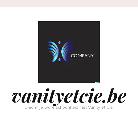
vanityetcie.be
Omarm je ware schoonheid met Vanity et Cie.