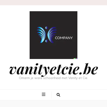
vanityetcie.be
Omarm je ware schoonheid met Vanity et Cie.