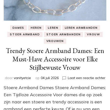
DAMES
HEREN
LEREN
LEREN ARMBANDEN
STOER ARMBAND
STOER ARMBANDEN
VROUW
VROUWEN
Trendy Stoere Armband Dames: Een
Must-Have Accessoire voor Elke
Stijlbewuste Vrouw
op
door
vanityetcie
op
04 juli 2026
Laat een reactie achter
Tr
Stoere Armband Dames Stoere Armband Dames:
St
Ar
Een Tijdloze Accessoire Voor dames die op zoek
Da
zijn naar een stoere en trendy accessoire is een
Ee
armband een perfecte keuze. Of je nu van een
Mu