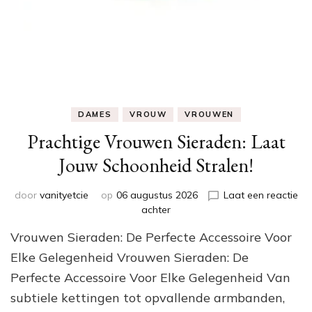
DAMES
VROUW
VROUWEN
Prachtige Vrouwen Sieraden: Laat
Jouw Schoonheid Stralen!
door
vanityetcie
op
06 augustus 2026
Laat een reactie
op
achter
Prachtige
Vrouwen Sieraden: De Perfecte Accessoire Voor
Vrouwen
Sieraden:
Elke Gelegenheid Vrouwen Sieraden: De
Laat
Perfecte Accessoire Voor Elke Gelegenheid Van
Jouw
subtiele kettingen tot opvallende armbanden,
Schoonheid
Stralen!