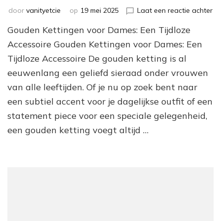
op
door
vanityetcie
op
19 mei 2025
Laat een reactie achter
Pr
Gouden Kettingen voor Dames: Een Tijdloze
Go
Ke
Accessoire Gouden Kettingen voor Dames: Een
vo
Tijdloze Accessoire De gouden ketting is al
Da
eeuwenlang een geliefd sieraad onder vrouwen
Ee
Ti
van alle leeftijden. Of je nu op zoek bent naar
Ac
een subtiel accent voor je dagelijkse outfit of een
statement piece voor een speciale gelegenheid,
een gouden ketting voegt altijd …