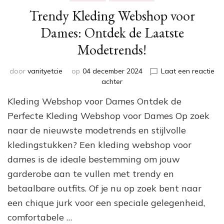
Trendy Kleding Webshop voor
Dames: Ontdek de Laatste
Modetrends!
door
vanityetcie
op
04 december 2024
Laat een reactie
op
achter
Trendy
Kleding Webshop voor Dames Ontdek de
Kleding
Webshop
Perfecte Kleding Webshop voor Dames Op zoek
voor
naar de nieuwste modetrends en stijlvolle
Dames:
kledingstukken? Een kleding webshop voor
Ontdek
de
dames is de ideale bestemming om jouw
Laatste
garderobe aan te vullen met trendy en
Modetrends!
betaalbare outfits. Of je nu op zoek bent naar
een chique jurk voor een speciale gelegenheid,
comfortabele …