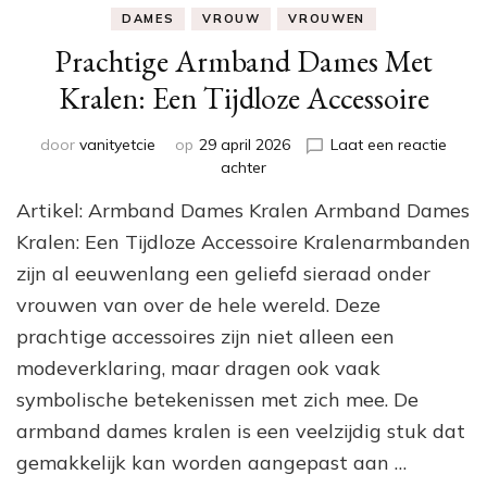
DAMES
VROUW
VROUWEN
Prachtige Armband Dames Met
Kralen: Een Tijdloze Accessoire
door
vanityetcie
op
29 april 2026
Laat een reactie
op
achter
Prachtige
Artikel: Armband Dames Kralen Armband Dames
Armband
Dames
Kralen: Een Tijdloze Accessoire Kralenarmbanden
Met
zijn al eeuwenlang een geliefd sieraad onder
Kralen:
vrouwen van over de hele wereld. Deze
Een
Tijdloze
prachtige accessoires zijn niet alleen een
Accessoire
modeverklaring, maar dragen ook vaak
symbolische betekenissen met zich mee. De
armband dames kralen is een veelzijdig stuk dat
gemakkelijk kan worden aangepast aan …