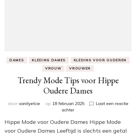
DAMES
KLEDING DAMES
KLEDING VOOR OUDEREN
VROUW
VROUWEN
Trendy Mode Tips voor Hippe
Oudere Dames
door
vanityetcie
op
18 februari 2025
Laat een reactie
op
achter
Trendy
Hippe Mode voor Oudere Dames Hippe Mode
Mode
Tips
voor Oudere Dames Leeftijd is slechts een getal
voor