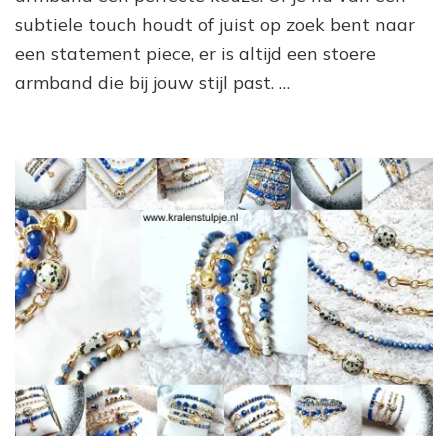
Ha
subtiele touch houdt of juist op zoek bent naar
Ac
een statement piece, er is altijd een stoere
vo
Elk
armband die bij jouw stijl past. …
Sti
Vr