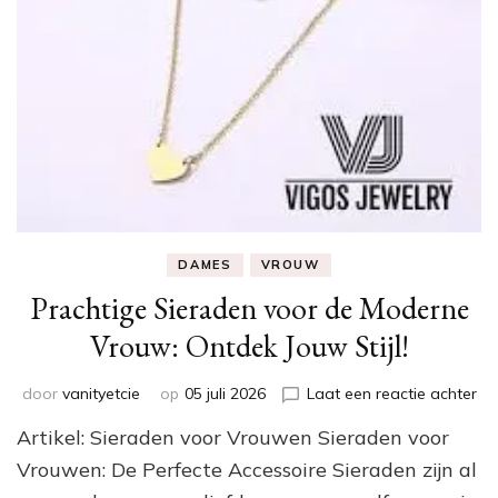
DAMES
VROUW
Prachtige Sieraden voor de Moderne
Vrouw: Ontdek Jouw Stijl!
op
door
vanityetcie
op
05 juli 2026
Laat een reactie achter
Pr
Artikel: Sieraden voor Vrouwen Sieraden voor
Si
vo
Vrouwen: De Perfecte Accessoire Sieraden zijn al
de