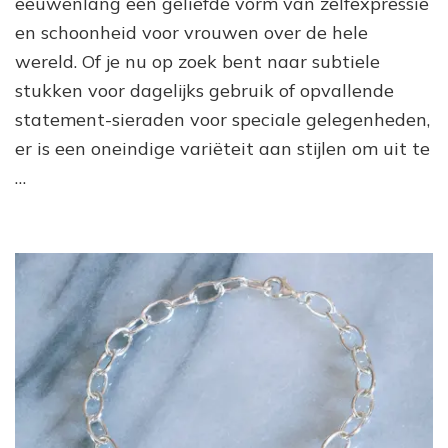
eeuwenlang een geliefde vorm van zelfexpressie
Mo
en schoonheid voor vrouwen over de hele
Vr
On
wereld. Of je nu op zoek bent naar subtiele
Jo
stukken voor dagelijks gebruik of opvallende
Stij
statement-sieraden voor speciale gelegenheden,
er is een oneindige variëteit aan stijlen om uit te
…