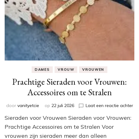
DAMES
VROUW
VROUWEN
Prachtige Sieraden voor Vrouwen:
Accessoires om te Stralen
op
door
vanityetcie
op
22 juli 2026
Laat een reactie achter
Pr
Sieraden voor Vrouwen Sieraden voor Vrouwen:
Si
vo
Prachtige Accessoires om te Stralen Voor
Vr
vrouwen zijn sieraden meer dan alleen
Ac