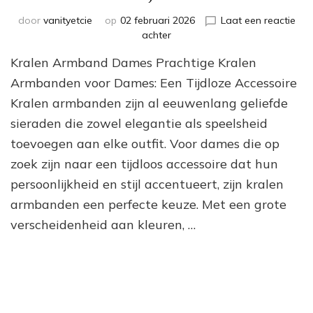
door
vanityetcie
op
02 februari 2026
Laat een reactie
op
achter
Prachtige
Kralen Armband Dames Prachtige Kralen
Kralen
Armband
Armbanden voor Dames: Een Tijdloze Accessoire
Voor
Kralen armbanden zijn al eeuwenlang geliefde
Dames:
sieraden die zowel elegantie als speelsheid
Een
Tijdloos
toevoegen aan elke outfit. Voor dames die op
Accessoire
zoek zijn naar een tijdloos accessoire dat hun
persoonlijkheid en stijl accentueert, zijn kralen
armbanden een perfecte keuze. Met een grote
verscheidenheid aan kleuren, …