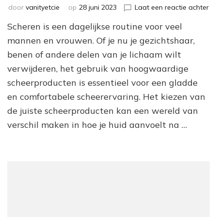
op
door
vanityetcie
op
28 juni 2023
Laat een reactie achter
On
Scheren is een dagelijkse routine voor veel
de
Ul
mannen en vrouwen. Of je nu je gezichtshaar,
Sc
benen of andere delen van je lichaam wilt
me
verwijderen, het gebruik van hoogwaardige
Ho
Sc
scheerproducten is essentieel voor een gladde
en comfortabele scheerervaring. Het kiezen van
de juiste scheerproducten kan een wereld van
verschil maken in hoe je huid aanvoelt na …