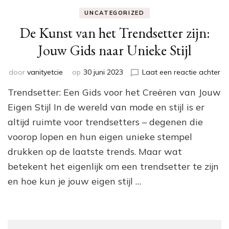
UNCATEGORIZED
De Kunst van het Trendsetter zijn:
Jouw Gids naar Unieke Stijl
op
door
vanityetcie
op
30 juni 2023
Laat een reactie achter
De
Trendsetter: Een Gids voor het Creëren van Jouw
Ku
va
Eigen Stijl In de wereld van mode en stijl is er
he
altijd ruimte voor trendsetters – degenen die
Tr
voorop lopen en hun eigen unieke stempel
zij
Jo
drukken op de laatste trends. Maar wat
Gi
betekent het eigenlijk om een trendsetter te zijn
na
Un
en hoe kun je jouw eigen stijl …
Sti