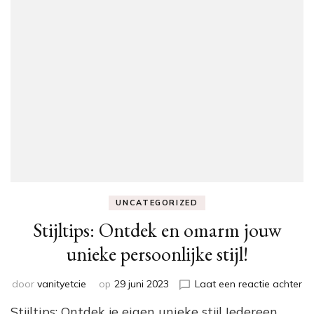
UNCATEGORIZED
Stijltips: Ontdek en omarm jouw
unieke persoonlijke stijl!
op
door
vanityetcie
op
29 juni 2023
Laat een reactie achter
Sti
Stijltips: Ontdek je eigen unieke stijl Iedereen
On