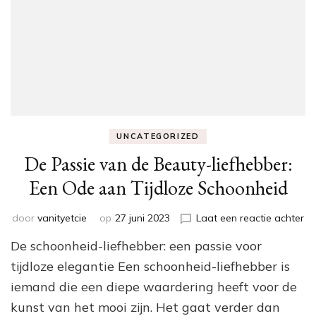
UNCATEGORIZED
De Passie van de Beauty-liefhebber:
Een Ode aan Tijdloze Schoonheid
op
door
vanityetcie
op
27 juni 2023
Laat een reactie achter
De
De schoonheid-liefhebber: een passie voor
Pa
va
tijdloze elegantie Een schoonheid-liefhebber is
de
iemand die een diepe waardering heeft voor de
Be
kunst van het mooi zijn. Het gaat verder dan
li