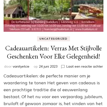
UNCATEGORIZED
Cadeauartikelen: Verras Met Stijlvolle
Geschenken Voor Elke Gelegenheid!
op
door
vanityetcie
op
24 juni 2023
Laat een reactie achter
Ca
Cadeauartikelen: de perfecte manier om je
Ve
Me
waardering te tonen Het geven van cadeaus is
Sti
een prachtige traditie die al eeuwenlang
Ge
bestaat. Of het nu voor een verjaardag, jubileum,
Vo
El
bruiloft of gewoon zomaar is, het vinden van het
Ge