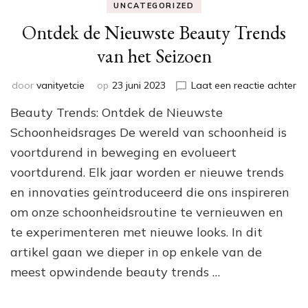
UNCATEGORIZED
Ontdek de Nieuwste Beauty Trends
van het Seizoen
op
door
vanityetcie
op
23 juni 2023
Laat een reactie achter
On
Beauty Trends: Ontdek de Nieuwste
de
Ni
Schoonheidsrages De wereld van schoonheid is
Be
voortdurend in beweging en evolueert
Tr
voortdurend. Elk jaar worden er nieuwe trends
va
he
en innovaties geïntroduceerd die ons inspireren
Se
om onze schoonheidsroutine te vernieuwen en
te experimenteren met nieuwe looks. In dit
artikel gaan we dieper in op enkele van de
meest opwindende beauty trends …