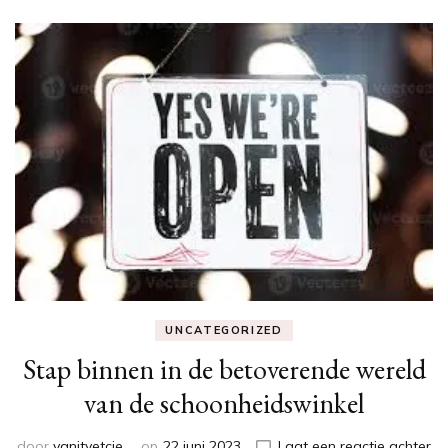
UNCATEGORIZED
Stap binnen in de betoverende wereld
van de schoonheidswinkel
op
door
vanityetcie
op
22 juni 2023
Laat een reactie achter