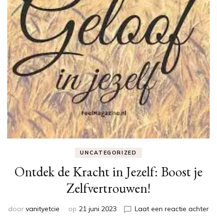
UNCATEGORIZED
Ontdek de Kracht in Jezelf: Boost je
Zelfvertrouwen!
op
door
vanityetcie
op
21 juni 2023
Laat een reactie achter