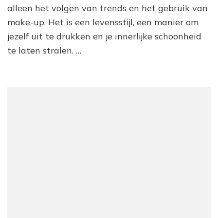
Ee
alleen het volgen van trends en het gebruik van
O
make-up. Het is een levensstijl, een manier om
aa
Ti
jezelf uit te drukken en je innerlijke schoonheid
Sc
te laten stralen. …