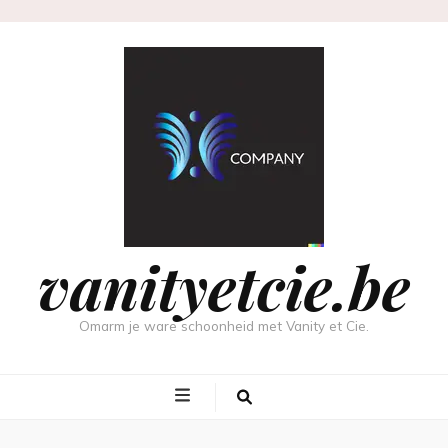
vanityetcie.be
Omarm je ware schoonheid met Vanity et Cie.