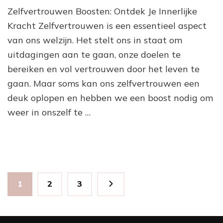
On
Zelfvertrouwen Boosten: Ontdek Je Innerlijke
de
Kr
Kracht Zelfvertrouwen is een essentieel aspect
in
van ons welzijn. Het stelt ons in staat om
Jez
uitdagingen aan te gaan, onze doelen te
Bo
je
bereiken en vol vertrouwen door het leven te
Ze
gaan. Maar soms kan ons zelfvertrouwen een
deuk oplopen en hebben we een boost nodig om
weer in onszelf te …
Berichten
Pagina
Pagina
Pagina
1
2
3
paginering