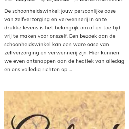
St
De schoonheidswinkel: jouw persoonlijke oase
bi
in
van zelfverzorging en verwennerij In onze
de
drukke levens is het belangrijk om af en toe tijd
be
vrij te maken voor onszelf. Een bezoek aan de
we
va
schoonheidswinkel kan een ware oase van
de
zelfverzorging en verwennerij zijn. Hier kunnen
sc
we even ontsnappen aan de hectiek van alledag
en ons volledig richten op …