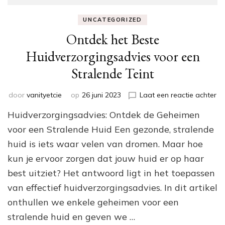
UNCATEGORIZED
Ontdek het Beste
Huidverzorgingsadvies voor een
Stralende Teint
op
door
vanityetcie
op
26 juni 2023
Laat een reactie achter
On
Huidverzorgingsadvies: Ontdek de Geheimen
he
Be
voor een Stralende Huid Een gezonde, stralende
Hu
huid is iets waar velen van dromen. Maar hoe
vo
kun je ervoor zorgen dat jouw huid er op haar
ee
St
best uitziet? Het antwoord ligt in het toepassen
Te
van effectief huidverzorgingsadvies. In dit artikel
onthullen we enkele geheimen voor een
stralende huid en geven we …