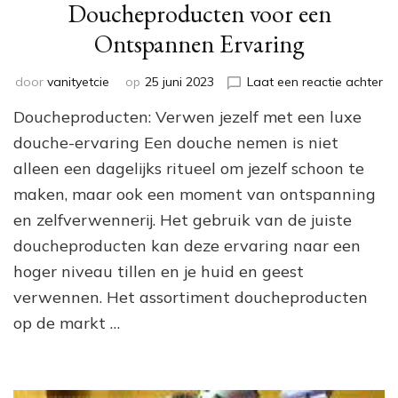
Doucheproducten voor een
Ontspannen Ervaring
op
door
vanityetcie
op
25 juni 2023
Laat een reactie achter
On
Doucheproducten: Verwen jezelf met een luxe
de
Ul
douche-ervaring Een douche nemen is niet
Ve
alleen een dagelijks ritueel om jezelf schoon te
Lu
maken, maar ook een moment van ontspanning
Do
vo
en zelfverwennerij. Het gebruik van de juiste
ee
doucheproducten kan deze ervaring naar een
On
Er
hoger niveau tillen en je huid en geest
verwennen. Het assortiment doucheproducten
op de markt …