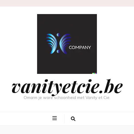
vanityetcie.be
Omarm je ware schoonheid met Vanity et Cie.