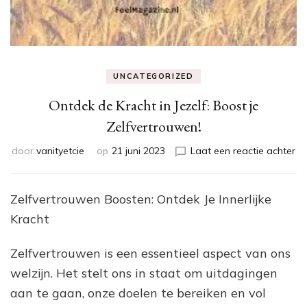
UNCATEGORIZED
Ontdek de Kracht in Jezelf: Boost je
Zelfvertrouwen!
op
door
vanityetcie
op
21 juni 2023
Laat een reactie achter
On
de
Kr
Zelfvertrouwen Boosten: Ontdek Je Innerlijke
in
Kracht
Jez
Bo
je
Zelfvertrouwen is een essentieel aspect van ons
Ze
welzijn. Het stelt ons in staat om uitdagingen
aan te gaan, onze doelen te bereiken en vol