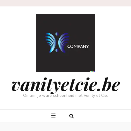
vanityetcie.be
Omarm je ware schoonheid met Vanity et Cie.