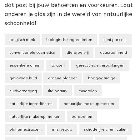
dat past bij jouw behoeften en voorkeuren. Laat
anderen je gids zijn in de wereld van natuurlijke
schoonheid!
belgisch merk
biologische ingrediënten
cent pur cent
conventionele cosmetica
dierproefvrij
duurzaamheid
essentiële oliën
ftalaten
gerecyclede verpakkingen
gevoelige huid
groene planeet
hoogwaardige
huidverzorging
ilia beauty
mineralen
natuurlijke ingrediënten
natuurlijke make up merken
natuurlijke make-up merken
parabenen
plantenextracten
rms beauty
schadelijke chemicaliën