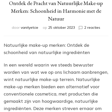
Ontdek de Pracht van Natuurlijke Make-up
Merken: Schoonheid in Harmonie met de
Natuur
op
door
vanityetcie
op
25 oktober 2023
2 reacties
Ontdek
de
Pracht
Natuurlijke make-up merken: Ontdek de
van
schoonheid van natuurlijke ingrediënten
Natuurl
Make-
up
In een wereld waarin we steeds bewuster
Merken
worden van wat we op ons lichaam aanbrengen,
Schoon
wint natuurlijke make-up terrein. Natuurlijke
in
Harmon
make-up merken bieden een alternatief voor
met
conventionele cosmetica, met producten die
de
gemaakt zijn van hoogwaardige, natuurlijke
Natuur
ingrediënten. Deze merken streven ernaar om