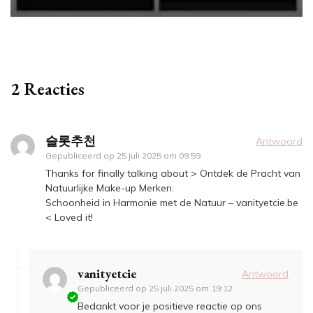
2 Reacties
슬롯추천
Antwoord
Gepubliceerd op
25 juli 2025 om 09:59
Thanks for finally talking about > Ontdek de Pracht van
Natuurlijke Make-up Merken:
Schoonheid in Harmonie met de Natuur – vanityetcie.be
< Loved it!
vanityetcie
Antwoord
Gepubliceerd op
25 juli 2025 om 19:12
Bedankt voor je positieve reactie op ons