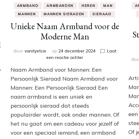
ARMBAND
ARMBANDEN
HEREN
MAN
A
MANNEN
MANNEN SIERADEN
SIERAAD
Unieke Naam Armband voor de
S
Moderne Man
l
door
vanityetcie
op
24 december 2024
Laat
op
een reactie achter
do
Unieke
Naam Armband voor Mannen: Een
n
Naam
Armband
Art
Persoonlijk Sieraad Naam Armband voor
voor
Man
Mannen: Een Persoonlijk Sieraad Een
de
Mann
naam armband is een uniek en
Moderne
Man
Acc
persoonlijk sieraad dat steeds
een 
populairder wordt, ook onder mannen. Of
ste
het nu gaat om een cadeau voor jezelf of
Of 
voor een speciaal iemand, een armband