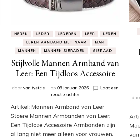
HEREN
LEDER
LEDEREN
LEER
LEREN
LEREN ARMBAND MET NAAM
MAN
MANNEN
MANNEN SIERADEN
SIERAAD
Stijlvolle Mannen Armband van
Leer: Een Tijdloos Accessoire
door
vanityetcie
op
03 januari 2026
Laat een
op
reactie achter
doo
Stijlvolle
Artikel: Mannen Armband van Leer
Mannen
Armband
Stoere Mannen Armbanden van Leer:
Art
van
Een Tijdloze Accessoire Armbanden zijn
Moe
Leer:
al lang niet meer alleen voor vrouwen.
Een
van