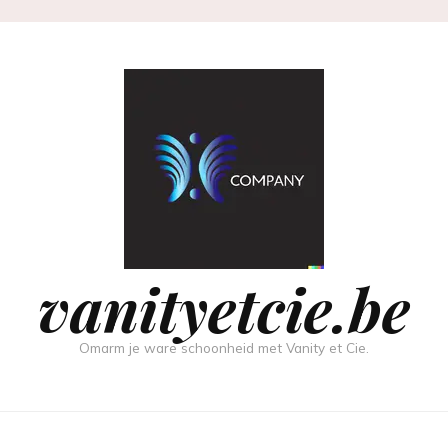
vanityetcie.be
Omarm je ware schoonheid met Vanity et Cie.