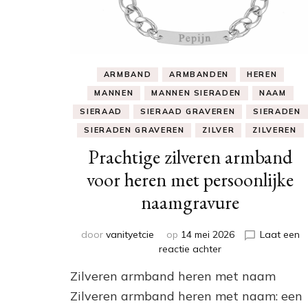
ARMBAND
ARMBANDEN
HEREN
MANNEN
MANNEN SIERADEN
NAAM
SIERAAD
SIERAAD GRAVEREN
SIERADEN
SIERADEN GRAVEREN
ZILVER
ZILVEREN
Prachtige zilveren armband
voor heren met persoonlijke
naamgravure
door
vanityetcie
op
14 mei 2026
Laat een
op
reactie achter
Prachtige
Zilveren armband heren met naam
zilveren
armband
Zilveren armband heren met naam: een
voor