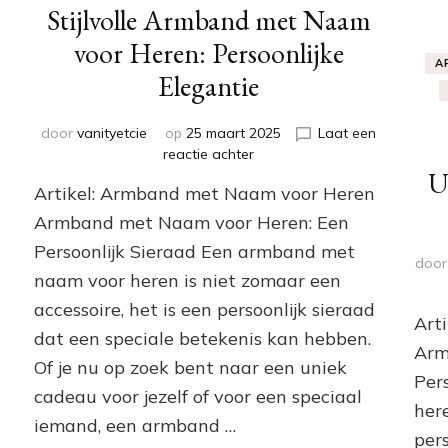
Stijlvolle Armband met Naam
voor Heren: Persoonlijke
A
Elegantie
door
vanityetcie
op
25 maart 2025
Laat een
op
reactie achter
Stijlvolle
U
Artikel: Armband met Naam voor Heren
Armband
met
Armband met Naam voor Heren: Een
Naam
Persoonlijk Sieraad Een armband met
voor
doo
naam voor heren is niet zomaar een
Heren:
Persoonlijke
accessoire, het is een persoonlijk sieraad
Elegantie
Art
dat een speciale betekenis kan hebben.
Arm
Of je nu op zoek bent naar een uniek
Per
cadeau voor jezelf of voor een speciaal
her
iemand, een armband …
pers