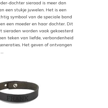
der-dochter sieraad is meer dan
Symbool
van
en een stukje juwelen. Het is een
Eeuwige
chtig symbool van de speciale band
Liefde
en
sen een moeder en haar dochter. Dit
Verbondenheid
rt sieraden worden vaak gekoesterd
 een teken van liefde, verbondenheid
generaties. Het geven of ontvangen
 …