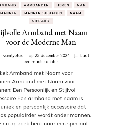
RMBAND
ARMBANDEN
HEREN
MAN
MANNEN
MANNEN SIERADEN
NAAM
SIERAAD
tijlvolle Armband met Naam
voor de Moderne Man
or
vanityetcie
op
23 december 2024
Laat
op
een reactie achter
Stijlvolle
ikel: Armband met Naam voor
Armband
met
nen Armband met Naam voor
Naam
en: Een Persoonlijk en Stijlvol
voor
essoire Een armband met naam is
de
Moderne
uniek en persoonlijk accessoire dat
Man
eds populairder wordt onder mannen.
je nu op zoek bent naar een speciaal