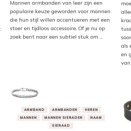
Tijdloos
Mannen armbanden van leer zijn een
moe
Accessoire
populaire keuze geworden voor mannen
alle
die hun stijl willen accentueren met een
kra
stoer en tijdloos accessoire. Of je nu op
tus
t
zoek bent naar een subtiel stuk om …
soo
als
en 
van
ARMBAND
ARMBANDEN
HEREN
MANNEN
MANNEN SIERADEN
NAAM
SIERAAD