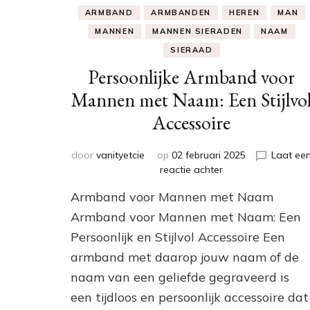
ARMBAND
ARMBANDEN
HEREN
MAN
MANNEN
MANNEN SIERADEN
NAAM
SIERAAD
Persoonlijke Armband voor
Mannen met Naam: Een Stijlvo
Accessoire
door
vanityetcie
op
02 februari 2025
Laat ee
op
reactie achter
Persoonlijke
Armband voor Mannen met Naam
Armband
voor
Armband voor Mannen met Naam: Een
Mannen
Persoonlijk en Stijlvol Accessoire Een
met
armband met daarop jouw naam of de
Naam:
Een
naam van een geliefde gegraveerd is
Stijlvol
een tijdloos en persoonlijk accessoire dat
Accessoire