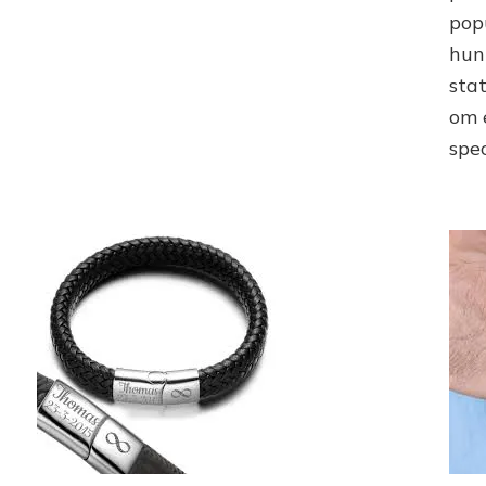
pop
hun
sta
om 
spe