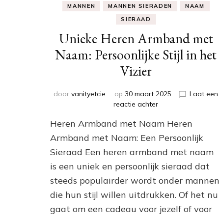
MANNEN
MANNEN SIERADEN
NAAM
SIERAAD
Unieke Heren Armband met
Naam: Persoonlijke Stijl in het
Vizier
door
vanityetcie
op
30 maart 2025
Laat een
op
reactie achter
Unieke
Heren Armband met Naam Heren
Heren
Armband
Armband met Naam: Een Persoonlijk
met
Sieraad Een heren armband met naam
Naam:
is een uniek en persoonlijk sieraad dat
Persoonlijke
Stijl
steeds populairder wordt onder mannen
in
die hun stijl willen uitdrukken. Of het nu
het
Vizier
gaat om een cadeau voor jezelf of voor