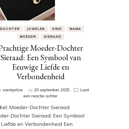
DOCHTER
JUWELEN
KIND
MAMA
MOEDER
SIERAAD
Prachtige Moeder-Dochter
Sieraad: Een Symbool van
Eeuwige Liefde en
Verbondenheid
r
vanityetcie
op
20 september 2025
Laat
op
een reactie achter
Prachtige
ikel: Moeder-Dochter Sieraad
Moeder-
Dochter
der-Dochter Sieraad: Een Symbool
Sieraad:
 Liefde en Verbondenheid Een
Een