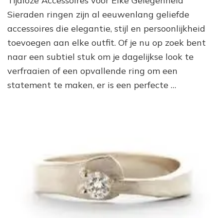
Tijdloze Accessoires voor Elke Gelegenheid
Ringen
Sieraden ringen zijn al eeuwenlang geliefde
als
accessoires die elegantie, stijl en persoonlijkheid
Pronkstukken
toevoegen aan elke outfit. Of je nu op zoek bent
naar een subtiel stuk om je dagelijkse look te
verfraaien of een opvallende ring om een
statement te maken, er is een perfecte …