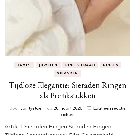
DAMES
JUWELEN
RING SIERAAD
RINGEN
SIERADEN
Tijdloze Elegantie: Sieraden Ringen
als Pronkstukken
door
vanityetcie
op
28 maart 2026
Laat een reactie
op
achter
Tijdloze
Artikel: Sieraden Ringen Sieraden Ringen:
Elegantie:
Sieraden