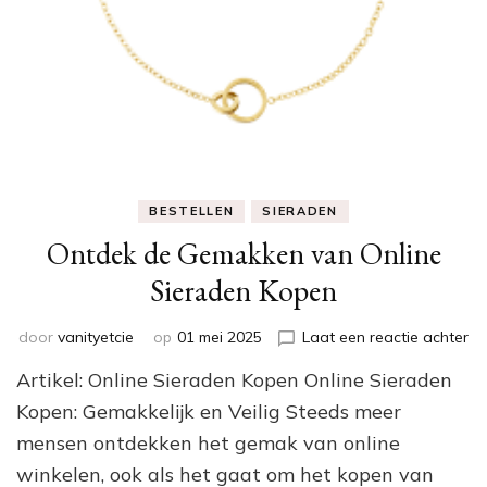
BESTELLEN
SIERADEN
Ontdek de Gemakken van Online
Sieraden Kopen
op
door
vanityetcie
op
01 mei 2025
Laat een reactie achter
On
Artikel: Online Sieraden Kopen Online Sieraden
de
Ge
Kopen: Gemakkelijk en Veilig Steeds meer
va
mensen ontdekken het gemak van online
On
winkelen, ook als het gaat om het kopen van
Si