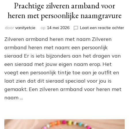
Prachtige zilveren armband voor
heren met persoonlijke naamgravure
op
door
vanityetcie
op
14 mei 2026
Laat een reactie achter
Pr
Zilveren armband heren met naam Zilveren
zi
ar
armband heren met naam: een persoonlijk
vo
sieraad Er is iets bijzonders aan het dragen van
he
een sieraad met jouw eigen naam erop. Het
me
pe
voegt een persoonlijk tintje toe aan je outfit en
na
laat zien dat dit sieraad speciaal voor jou is
gemaakt. Een zilveren armband voor heren met
naam …