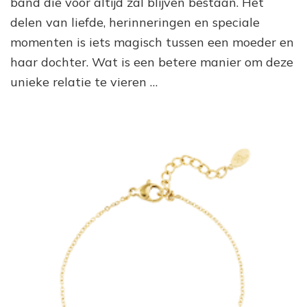
band die voor altijd zal blijven bestaan. Het
Een
Tijdloze
delen van liefde, herinneringen en speciale
Band
momenten is iets magisch tussen een moeder en
Vastgelegd
in
haar dochter. Wat is een betere manier om deze
Juwelen
unieke relatie te vieren …