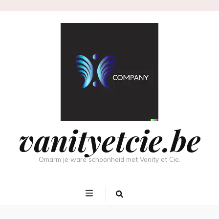
vanityetcie.be
Omarm je ware schoonheid met Vanity et Cie.