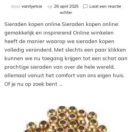
door
vanityetcie
op
26 april 2025
Laat een reactie
op
achter
Koop
Sieraden kopen online Sieraden kopen online:
prachtige
sieraden
gemakkelijk en inspirerend Online winkelen
online
heeft de manier waarop we sieraden kopen
voor
volledig veranderd. Met slechts een paar klikken
een
stralende
kunnen we nu toegang krijgen tot een schat aan
look
prachtige sieraden van over de hele wereld,
allemaal vanuit het comfort van ons eigen huis.
Of je nu op zoek bent …