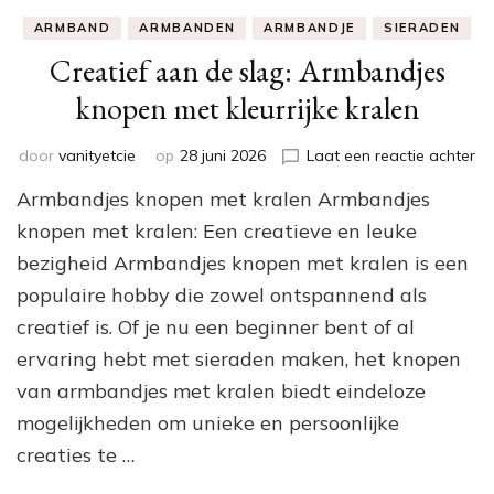
ARMBAND
ARMBANDEN
ARMBANDJE
SIERADEN
Creatief aan de slag: Armbandjes
knopen met kleurrijke kralen
op
door
vanityetcie
op
28 juni 2026
Laat een reactie achter
Cr
Armbandjes knopen met kralen Armbandjes
aa
de
knopen met kralen: Een creatieve en leuke
sl
bezigheid Armbandjes knopen met kralen is een
Ar
populaire hobby die zowel ontspannend als
kn
me
creatief is. Of je nu een beginner bent of al
kle
ervaring hebt met sieraden maken, het knopen
kr
van armbandjes met kralen biedt eindeloze
mogelijkheden om unieke en persoonlijke
creaties te …