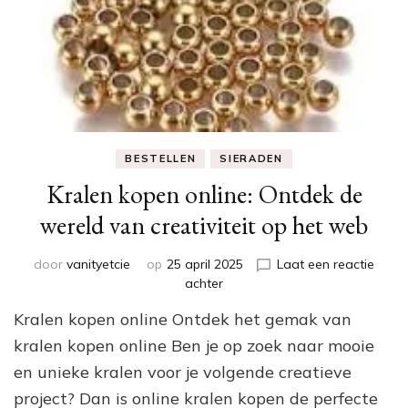
BESTELLEN
SIERADEN
Kralen kopen online: Ontdek de
wereld van creativiteit op het web
door
vanityetcie
op
25 april 2025
Laat een reactie
op
achter
Kralen
Kralen kopen online Ontdek het gemak van
kopen
online:
kralen kopen online Ben je op zoek naar mooie
Ontdek
en unieke kralen voor je volgende creatieve
de
project? Dan is online kralen kopen de perfecte
wereld