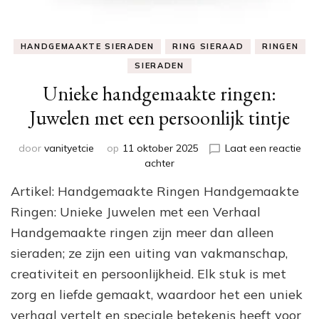
HANDGEMAAKTE SIERADEN
RING SIERAAD
RINGEN
SIERADEN
Unieke handgemaakte ringen:
Juwelen met een persoonlijk tintje
door
vanityetcie
op
11 oktober 2025
Laat een reactie
op
achter
Unieke
Artikel: Handgemaakte Ringen Handgemaakte
handgemaakte
ringen:
Ringen: Unieke Juwelen met een Verhaal
Juwelen
Handgemaakte ringen zijn meer dan alleen
met
sieraden; ze zijn een uiting van vakmanschap,
een
persoonlijk
creativiteit en persoonlijkheid. Elk stuk is met
tintje
zorg en liefde gemaakt, waardoor het een uniek
verhaal vertelt en speciale betekenis heeft voor