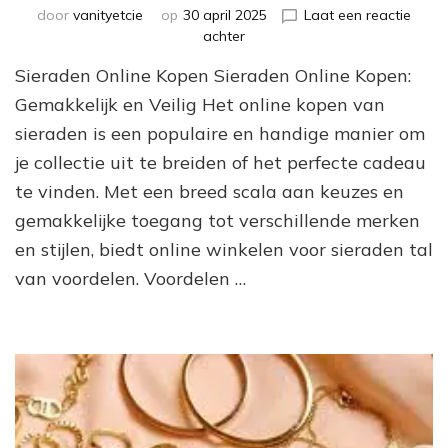
door
vanityetcie
op
30 april 2025
Laat een reactie
op
achter
Koop
Sieraden Online Kopen Sieraden Online Kopen:
Prachtige
Sieraden
Gemakkelijk en Veilig Het online kopen van
Online
sieraden is een populaire en handige manier om
voor
je collectie uit te breiden of het perfecte cadeau
een
Schitterende
te vinden. Met een breed scala aan keuzes en
Look
gemakkelijke toegang tot verschillende merken
en stijlen, biedt online winkelen voor sieraden tal
van voordelen. Voordelen …