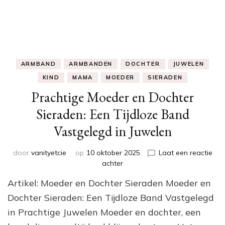
ARMBAND
ARMBANDEN
DOCHTER
JUWELEN
KIND
MAMA
MOEDER
SIERADEN
Prachtige Moeder en Dochter
Sieraden: Een Tijdloze Band
Vastgelegd in Juwelen
door
vanityetcie
op
10 oktober 2025
Laat een reactie
op
achter
Prachtige
Artikel: Moeder en Dochter Sieraden Moeder en
Moeder
en
Dochter Sieraden: Een Tijdloze Band Vastgelegd
Dochter
in Prachtige Juwelen Moeder en dochter, een
Sieraden: