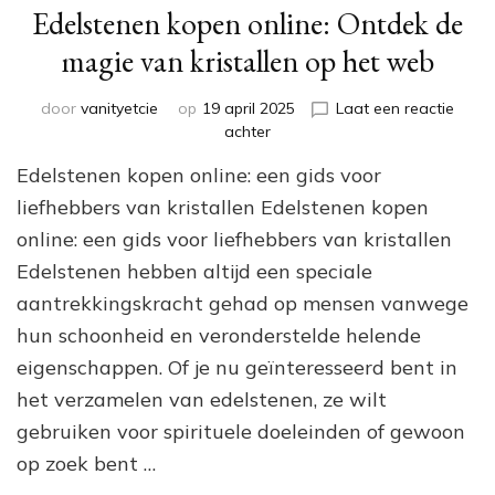
Edelstenen kopen online: Ontdek de
magie van kristallen op het web
door
vanityetcie
op
19 april 2025
Laat een reactie
op
achter
Edelstenen
Edelstenen kopen online: een gids voor
kopen
online:
liefhebbers van kristallen Edelstenen kopen
Ontdek
online: een gids voor liefhebbers van kristallen
de
Edelstenen hebben altijd een speciale
magie
van
aantrekkingskracht gehad op mensen vanwege
kristallen
hun schoonheid en veronderstelde helende
op
het
eigenschappen. Of je nu geïnteresseerd bent in
web
het verzamelen van edelstenen, ze wilt
gebruiken voor spirituele doeleinden of gewoon
op zoek bent …