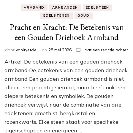
ARMBAND
ARMBANDEN
EDELSTEEN
EDELSTENEN
GOUD
Pracht en Kracht: De Betekenis van
een Gouden Driehoek Armband
op
door
vanityetcie
op
28 mei 2026
Laat een reactie achter
Pr
Artikel: De betekenis van een gouden driehoek
en
Kr
armband De betekenis van een gouden driehoek
De
armband Een gouden driehoek armband is niet
Be
alleen een prachtig sieraad, maar heeft ook een
va
ee
diepere betekenis en symboliek. De gouden
Go
driehoek verwijst naar de combinatie van drie
Dr
Ar
edelstenen: amethist, bergkristal en
rozenkwarts. Elke steen staat voor specifieke
eigenschappen en energieën …