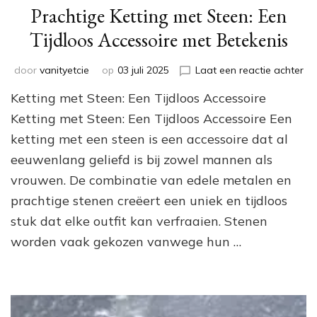
Prachtige Ketting met Steen: Een
Tijdloos Accessoire met Betekenis
op
door
vanityetcie
op
03 juli 2025
Laat een reactie achter
Pr
Ketting met Steen: Een Tijdloos Accessoire
Ket
me
Ketting met Steen: Een Tijdloos Accessoire Een
Ste
ketting met een steen is een accessoire dat al
Ee
eeuwenlang geliefd is bij zowel mannen als
Tij
Ac
vrouwen. De combinatie van edele metalen en
me
prachtige stenen creëert een uniek en tijdloos
Be
stuk dat elke outfit kan verfraaien. Stenen
worden vaak gekozen vanwege hun …