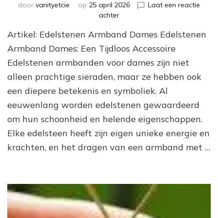
door
vanityetcie
op
25 april 2026
Laat een reactie
op
achter
Prachtige
Artikel: Edelstenen Armband Dames Edelstenen
Edelstenen
Armband
Armband Dames: Een Tijdloos Accessoire
voor
Edelstenen armbanden voor dames zijn niet
Dames:
alleen prachtige sieraden, maar ze hebben ook
Een
Tijdloos
een diepere betekenis en symboliek. Al
Accessoire
eeuwenlang worden edelstenen gewaardeerd
van
Schoonheid
om hun schoonheid en helende eigenschappen.
Elke edelsteen heeft zijn eigen unieke energie en
krachten, en het dragen van een armband met …