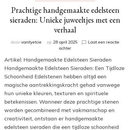
Prachtige handgemaakte edelsteen
sieraden: Unieke juweeltjes met een
verhaal
door
vanityetcie
op
28 april 2025
Laat een reactie
op
achter
Prachtige
Artikel: Handgemaakte Edelsteen Sieraden
handgemaakte
edelsteen
Handgemaakte Edelsteen Sieraden: Een Tijdloze
sieraden:
Schoonheid Edelstenen hebben altijd een
Unieke
magische aantrekkingskracht gehad vanwege
juweeltjes
met
hun unieke kleuren, texturen en spirituele
een
betekenissen. Wanneer deze prachtige stenen
verhaal
worden gecombineerd met vakmanschap en
creativiteit, ontstaan er handgemaakte
edelsteen sieraden die een tijdloze schoonheid