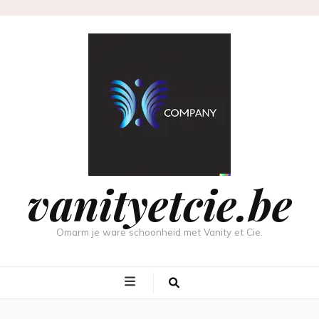
vanityetcie.be
Omarm je ware schoonheid met Vanity et Cie.