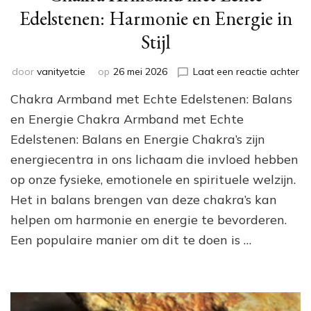
Edelstenen: Harmonie en Energie in
Stijl
op
door
vanityetcie
op
26 mei 2026
Laat een reactie achter
Ch
Chakra Armband met Echte Edelstenen: Balans
Ar
me
en Energie Chakra Armband met Echte
Ec
Edelstenen: Balans en Energie Chakra’s zijn
Ed
energiecentra in ons lichaam die invloed hebben
Ha
en
op onze fysieke, emotionele en spirituele welzijn.
En
Het in balans brengen van deze chakra’s kan
in
Sti
helpen om harmonie en energie te bevorderen.
Een populaire manier om dit te doen is …