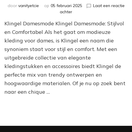
door
vanityetcie
op
05 februari 2025
Laat een reactie
op
achter
Stijlvolle
Klingel Damesmode Klingel Damesmode: Stijlvol
Klingel
Damesmode:
en Comfortabel Als het gaat om modieuze
Ontdek
kleding voor dames, is Klingel een naam die
Elegante
synoniem staat voor stijl en comfort. Met een
Collecties
voor
uitgebreide collectie van elegante
Vrouwen
kledingstukken en accessoires biedt Klingel de
perfecte mix van trendy ontwerpen en
hoogwaardige materialen. Of je nu op zoek bent
naar een chique …