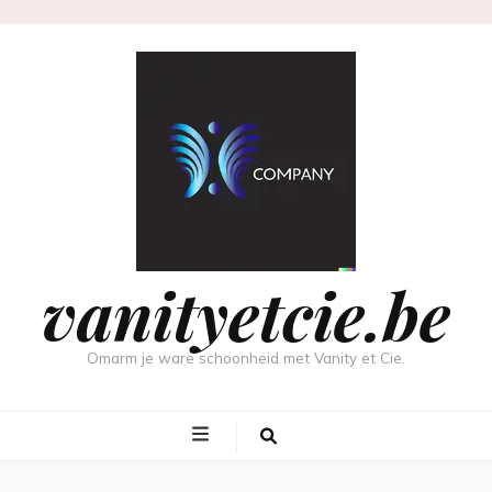
vanityetcie.be
Omarm je ware schoonheid met Vanity et Cie.