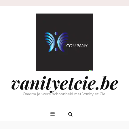
vanityetcie.be
Omarm je ware schoonheid met Vanity et Cie.