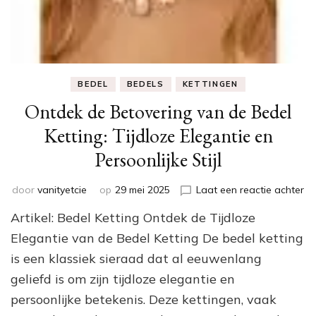
BEDEL
BEDELS
KETTINGEN
Ontdek de Betovering van de Bedel
Ketting: Tijdloze Elegantie en
Persoonlijke Stijl
op
door
vanityetcie
op
29 mei 2025
Laat een reactie achter
On
Artikel: Bedel Ketting Ontdek de Tijdloze
de
Be
Elegantie van de Bedel Ketting De bedel ketting
va
is een klassiek sieraad dat al eeuwenlang
de
geliefd is om zijn tijdloze elegantie en
Be
Ke
persoonlijke betekenis. Deze kettingen, vaak
Ti