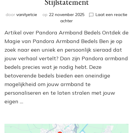
Stijlstatement
door
vanityetcie
op
22 november 2025
Laat een reactie
op
achter
Betoverende
Artikel over Pandora Armband Bedels Ontdek de
Pandora
Armband
Magie van Pandora Armband Bedels Ben je op
Bedels:
zoek naar een uniek en persoonlijk sieraad dat
Jouw
jouw verhaal vertelt? Dan zijn Pandora armband
Persoonlijke
Stijlstatement
bedels precies wat je nodig hebt. Deze
betoverende bedels bieden een oneindige
mogelijkheid om jouw armband te
personaliseren en te laten stralen met jouw
eigen …