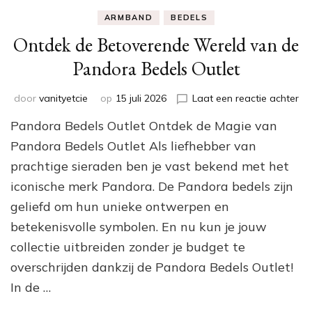
ARMBAND
BEDELS
Ontdek de Betoverende Wereld van de
Pandora Bedels Outlet
op
door
vanityetcie
op
15 juli 2026
Laat een reactie achter
On
Pandora Bedels Outlet Ontdek de Magie van
de
Be
Pandora Bedels Outlet Als liefhebber van
We
prachtige sieraden ben je vast bekend met het
va
iconische merk Pandora. De Pandora bedels zijn
de
Pa
geliefd om hun unieke ontwerpen en
Be
betekenisvolle symbolen. En nu kun je jouw
Out
collectie uitbreiden zonder je budget te
overschrijden dankzij de Pandora Bedels Outlet!
In de …