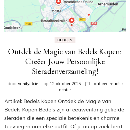
BEDELS
Ontdek de Magie van Bedels Kopen:
Creëer Jouw Persoonlijke
Sieradenverzameling!
door
vanityetcie
op
12 oktober 2025
Laat een reactie
op
achter
Ontdek
Artikel: Bedels Kopen Ontdek de Magie van
de
Magie
Bedels Kopen Bedels zijn al eeuwenlang geliefde
van
sieraden die een speciale betekenis en charme
Bedels
toevoegen aan elke outfit. Of je nu op zoek bent
Kopen: