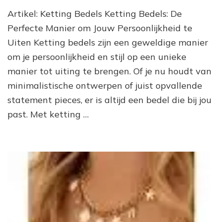
On
Artikel: Ketting Bedels Ketting Bedels: De
de
Be
Perfecte Manier om Jouw Persoonlijkheid te
We
Uiten Ketting bedels zijn een geweldige manier
va
om je persoonlijkheid en stijl op een unieke
Ke
Be
manier tot uiting te brengen. Of je nu houdt van
La
minimalistische ontwerpen of juist opvallende
Jo
Sti
statement pieces, er is altijd een bedel die bij jou
St
past. Met ketting …