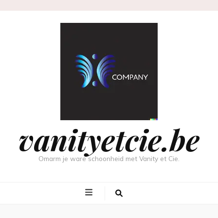
vanityetcie.be
Omarm je ware schoonheid met Vanity et Cie.