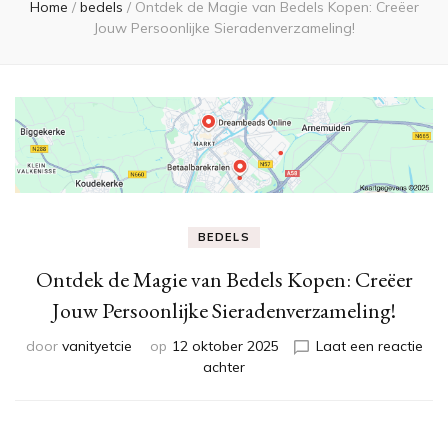
Home
/
bedels
/
Ontdek de Magie van Bedels Kopen: Creëer
Jouw Persoonlijke Sieradenverzameling!
BEDELS
Ontdek de Magie van Bedels Kopen: Creëer
Jouw Persoonlijke Sieradenverzameling!
door
vanityetcie
op
12 oktober 2025
Laat een reactie
op
achter
Ontdek
de
Magie