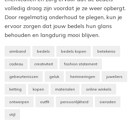
volledig droog zijn voordat je ze weer opbergt.
Door regelmatig onderhoud te plegen, kun je
ervoor zorgen dat jouw bedels hun glans
behouden en langdurig mooi blijven.
armband
bedels
bedels kopen
betekenis
cadeau
creativiteit
fashion statement
gebeurtenissen
geluk
herinneringen
juweliers
ketting
kopen
materialen
online winkels
ontwerpen
outfit
persoonlijkheid
sieraden
stijl