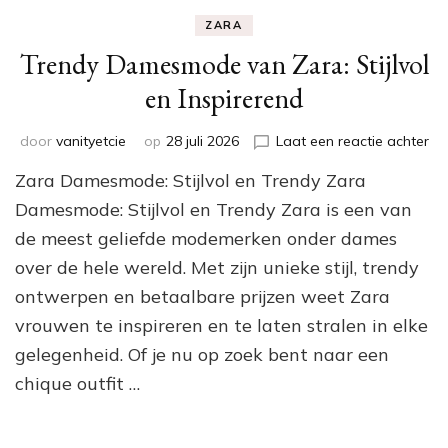
ZARA
Trendy Damesmode van Zara: Stijlvol
en Inspirerend
op
door
vanityetcie
op
28 juli 2026
Laat een reactie achter
Tr
Zara Damesmode: Stijlvol en Trendy Zara
Da
va
Damesmode: Stijlvol en Trendy Zara is een van
Za
de meest geliefde modemerken onder dames
Sti
over de hele wereld. Met zijn unieke stijl, trendy
en
Ins
ontwerpen en betaalbare prijzen weet Zara
vrouwen te inspireren en te laten stralen in elke
gelegenheid. Of je nu op zoek bent naar een
chique outfit …