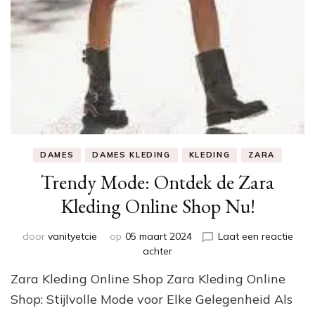
DAMES
DAMES KLEDING
KLEDING
ZARA
Trendy Mode: Ontdek de Zara
Kleding Online Shop Nu!
door
vanityetcie
op
05 maart 2024
Laat een reactie
op
achter
Trendy
Zara Kleding Online Shop Zara Kleding Online
Mode:
Ontdek
Shop: Stijlvolle Mode voor Elke Gelegenheid Als
de