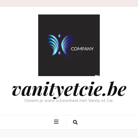
vanityetcie.be
Omarm je ware schoonheid met Vanity et Cie.