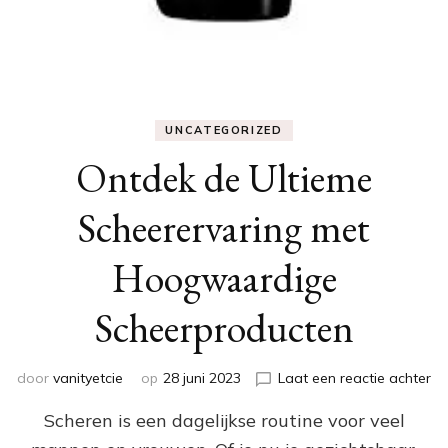
UNCATEGORIZED
Ontdek de Ultieme
Scheerervaring met
Hoogwaardige
Scheerproducten
op
door
vanityetcie
op
28 juni 2023
Laat een reactie achter
On
Scheren is een dagelijkse routine voor veel
de
Ul