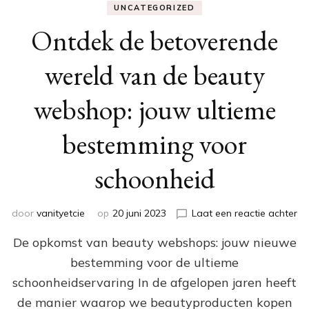
UNCATEGORIZED
Ontdek de betoverende
wereld van de beauty
webshop: jouw ultieme
bestemming voor
schoonheid
op
door
vanityetcie
op
20 juni 2023
Laat een reactie achter
On
De opkomst van beauty webshops: jouw nieuwe
de
be
bestemming voor de ultieme
we
schoonheidservaring In de afgelopen jaren heeft
va
de
de manier waarop we beautyproducten kopen