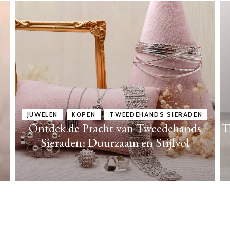
JUWELEN
KOPEN
TWEEDEHANDS SIERADEN
Ontdek de Pracht van Tweedehands
T
Sieraden: Duurzaam en Stijlvol