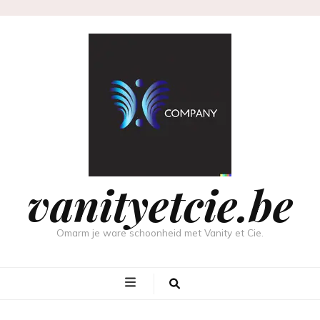
vanityetcie.be
Omarm je ware schoonheid met Vanity et Cie.