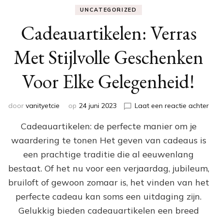
UNCATEGORIZED
Cadeauartikelen: Verras
Met Stijlvolle Geschenken
Voor Elke Gelegenheid!
op
door
vanityetcie
op
24 juni 2023
Laat een reactie achter
Ca
Cadeauartikelen: de perfecte manier om je
Ve
Me
waardering te tonen Het geven van cadeaus is
Sti
een prachtige traditie die al eeuwenlang
Ge
Vo
bestaat. Of het nu voor een verjaardag, jubileum,
El
bruiloft of gewoon zomaar is, het vinden van het
Ge
perfecte cadeau kan soms een uitdaging zijn.
Gelukkig bieden cadeauartikelen een breed