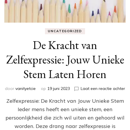
UNCATEGORIZED
De Kracht van
Zelfexpressie: Jouw Unieke
Stem Laten Horen
op
door
vanityetcie
op
19 juni 2023
Laat een reactie achter
De
Zelfexpressie: De Kracht van Jouw Unieke Stem
Kr
va
Ieder mens heeft een unieke stem, een
Ze
persoonlijkheid die zich wil uiten en gehoord wil
Jo
Un
worden. Deze drang naar zelfexpressie is