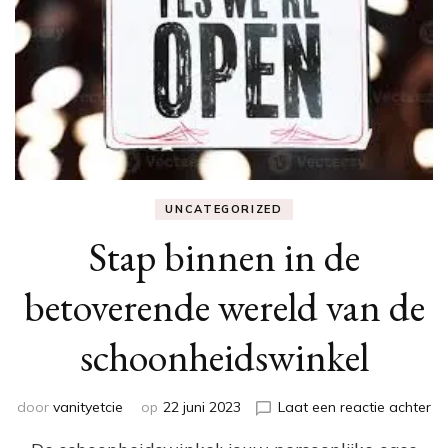
UNCATEGORIZED
Stap binnen in de
betoverende wereld van de
schoonheidswinkel
op
door
vanityetcie
op
22 juni 2023
Laat een reactie achter
St
bi