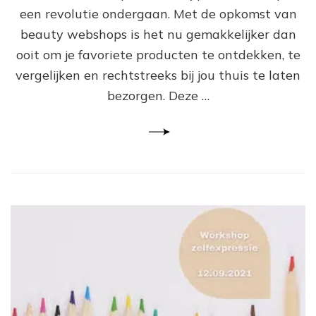
be
een revolutie ondergaan. Met de opkomst van
we
beauty webshops is het nu gemakkelijker dan
jo
ul
ooit om je favoriete producten te ontdekken, te
be
vergelijken en rechtstreeks bij jou thuis te laten
vo
bezorgen. Deze …
sc