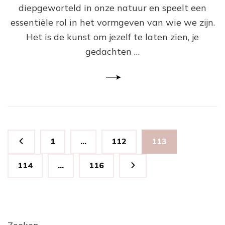
St
diepgeworteld in onze natuur en speelt een
La
essentiële rol in het vormgeven van wie we zijn.
Ho
Het is de kunst om jezelf te laten zien, je
gedachten …
Berichten
Pagina
Pagina
Pagina
1
…
112
113
paginering
Pagina
Pagina
114
…
116