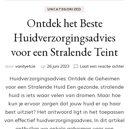
UNCATEGORIZED
Ontdek het Beste
Huidverzorgingsadvies
voor een Stralende Teint
op
door
vanityetcie
op
26 juni 2023
Laat een reactie achter
On
Huidverzorgingsadvies: Ontdek de Geheimen
he
Be
voor een Stralende Huid Een gezonde, stralende
Hu
huid is iets waar velen van dromen. Maar hoe
vo
ee
kun je ervoor zorgen dat jouw huid er op haar
St
best uitziet? Het antwoord ligt in het toepassen
Te
van effectief huidverzorgingsadvies. In dit artikel
onthullen we enkele geheimen voor een