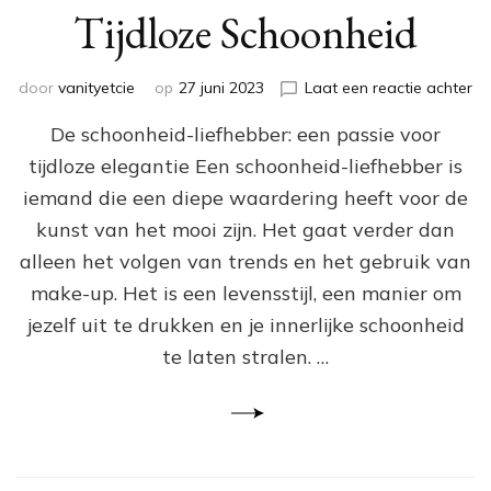
Tijdloze Schoonheid
op
door
vanityetcie
op
27 juni 2023
Laat een reactie achter
De
De schoonheid-liefhebber: een passie voor
Pa
va
tijdloze elegantie Een schoonheid-liefhebber is
de
iemand die een diepe waardering heeft voor de
Be
li
kunst van het mooi zijn. Het gaat verder dan
Ee
alleen het volgen van trends en het gebruik van
O
make-up. Het is een levensstijl, een manier om
aa
Ti
jezelf uit te drukken en je innerlijke schoonheid
Sc
te laten stralen. …