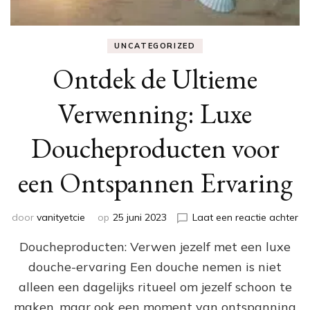
UNCATEGORIZED
Ontdek de Ultieme
Verwenning: Luxe
Doucheproducten voor
een Ontspannen Ervaring
op
door
vanityetcie
op
25 juni 2023
Laat een reactie achter
On
Doucheproducten: Verwen jezelf met een luxe
de
Ul
douche-ervaring Een douche nemen is niet
Ve
alleen een dagelijks ritueel om jezelf schoon te
Lu
Do
maken, maar ook een moment van ontspanning