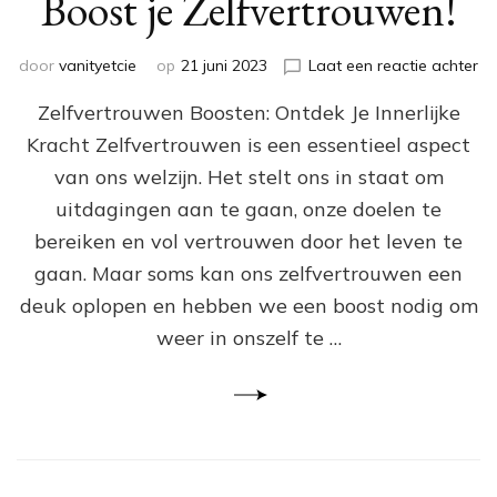
Boost je Zelfvertrouwen!
op
door
vanityetcie
op
21 juni 2023
Laat een reactie achter
On
Zelfvertrouwen Boosten: Ontdek Je Innerlijke
de
Kr
Kracht Zelfvertrouwen is een essentieel aspect
in
van ons welzijn. Het stelt ons in staat om
Jez
Bo
uitdagingen aan te gaan, onze doelen te
je
bereiken en vol vertrouwen door het leven te
Ze
gaan. Maar soms kan ons zelfvertrouwen een
deuk oplopen en hebben we een boost nodig om
weer in onszelf te …