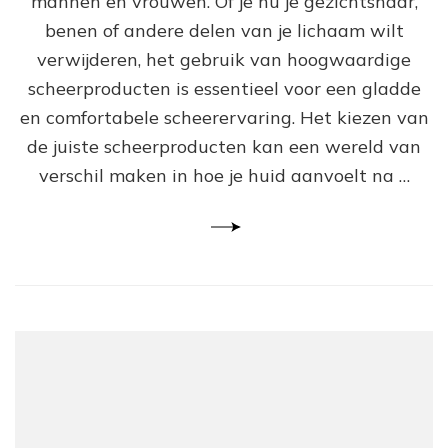
mannen en vrouwen. Of je nu je gezichtshaar,
Sc
benen of andere delen van je lichaam wilt
me
Ho
verwijderen, het gebruik van hoogwaardige
Sc
scheerproducten is essentieel voor een gladde
en comfortabele scheerervaring. Het kiezen van
de juiste scheerproducten kan een wereld van
verschil maken in hoe je huid aanvoelt na …