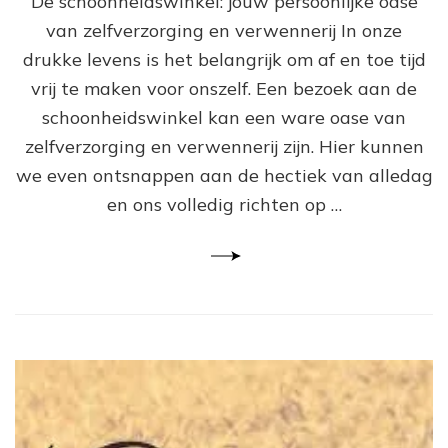
De schoonheidswinkel: jouw persoonlijke oase
in
van zelfverzorging en verwennerij In onze
de
drukke levens is het belangrijk om af en toe tijd
be
we
vrij te maken voor onszelf. Een bezoek aan de
va
schoonheidswinkel kan een ware oase van
de
zelfverzorging en verwennerij zijn. Hier kunnen
sc
we even ontsnappen aan de hectiek van alledag
en ons volledig richten op …