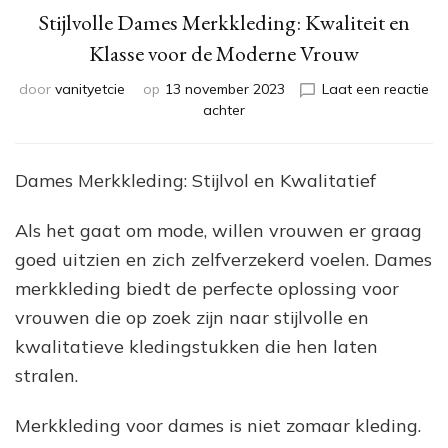
Stijlvolle Dames Merkkleding: Kwaliteit en
Klasse voor de Moderne Vrouw
door
vanityetcie
op
13 november 2023
Laat een reactie
op
achter
Stijlvolle
Dames
Merkkleding:
Dames Merkkleding: Stijlvol en Kwalitatief
Kwaliteit
en
Als het gaat om mode, willen vrouwen er graag
Klasse
voor
goed uitzien en zich zelfverzekerd voelen. Dames
de
merkkleding biedt de perfecte oplossing voor
Moderne
vrouwen die op zoek zijn naar stijlvolle en
Vrouw
kwalitatieve kledingstukken die hen laten
stralen.
Merkkleding voor dames is niet zomaar kleding.