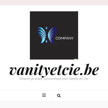
vanityetcie.be
Omarm je ware schoonheid met Vanity et Cie.