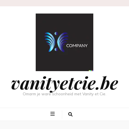
vanityetcie.be
Omarm je ware schoonheid met Vanity et Cie.