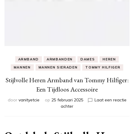
ARMBAND
ARMBANDEN
DAMES
HEREN
MANNEN
MANNEN SIERADEN
TOMMY HILFIGER
Stijlvolle Heren Armband van Tommy Hilfiger:
Een Tijdloos Accessoire
door
vanityetcie
op
25 februari 2025
Laat een reactie
op
achter
Stijlvolle
Heren
Armband
van