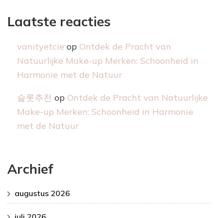
Laatste reacties
vanityetcie
op
Ontdek de Pracht van
Natuurlijke Make-up Merken: Schoonheid in
Harmonie met de Natuur
슬롯추천
op
Ontdek de Pracht van Natuurlijke
Make-up Merken: Schoonheid in Harmonie
met de Natuur
Archief
augustus 2026
juli 2026