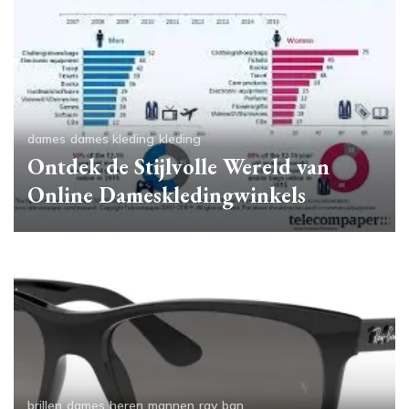
dames
dames kleding
kleding
Ontdek de Stijlvolle Wereld van
Online Dameskledingwinkels
brillen
dames
heren
mannen
ray ban