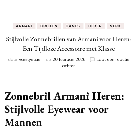
ARMANI
BRILLEN
DAMES
HEREN
MERK
Stijlvolle Zonnebrillen van Armani voor Heren:
Een Tijdloze Accessoire met Klasse
door
vanityetcie
op
20 februari 2026
Laat een reactie
op
achter
Stijlvolle
Zonnebrillen
van
Armani
Zonnebril Armani Heren:
voor
Heren:
Stijlvolle Eyewear voor
Een
Tijdloze
Mannen
Accessoire
met
Klasse