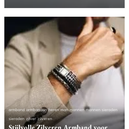
armband
armbanden
heren
man
mannen
mannen sieraden
sieraden
zilver
zilveren
Stijlvolle Zilveren Armband voor