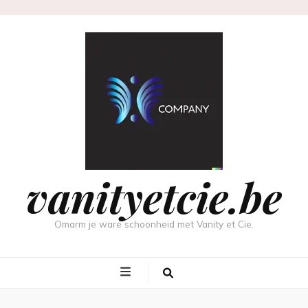
vanityetcie.be
Omarm je ware schoonheid met Vanity et Cie.