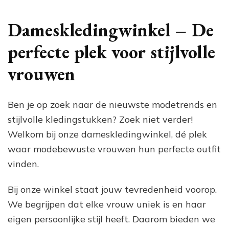
dameskledingwinkel:
Ontdek
jouw
Dameskledingwinkel – De
perfecte
outfits
perfecte plek voor stijlvolle
bij
ons
vrouwen
Ben je op zoek naar de nieuwste modetrends en
stijlvolle kledingstukken? Zoek niet verder!
Welkom bij onze dameskledingwinkel, dé plek
waar modebewuste vrouwen hun perfecte outfit
vinden.
Bij onze winkel staat jouw tevredenheid voorop.
We begrijpen dat elke vrouw uniek is en haar
eigen persoonlijke stijl heeft. Daarom bieden we