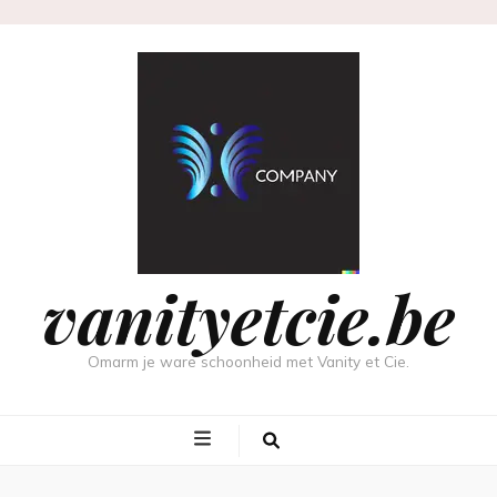
vanityetcie.be
Omarm je ware schoonheid met Vanity et Cie.