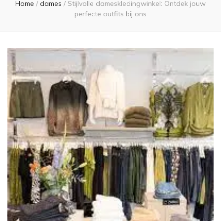
Home
/
dames
/
Stijlvolle dameskledingwinkel: Ontdek jouw
perfecte outfits bij ons