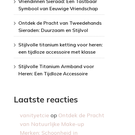
Vriendinnen Sieraad: Een Tastbaar
Symbool van Eeuwige Vriendschap
Ontdek de Pracht van Tweedehands
Sieraden: Duurzaam en Stijlvol
Stijlvolle titanium ketting voor heren:
een tijdloze accessoire met klasse
Stijlvolle Titanium Armband voor
Heren: Een Tijdloze Accessoire
Laatste reacties
vanityetcie
op
Ontdek de Pracht
van Natuurlijke Make-up
Merken: Schoonheid in