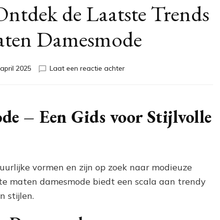
 Ontdek de Laatste Trends
Maten Damesmode
op
april 2025
Laat een reactie achter
Trendy
en
Stijlvol:
Ontdek
 – Een Gids voor Stijlvolle
de
Laatste
Trends
in
Grote
rlijke vormen en zijn op zoek naar modieuze
Maten
 Grote maten damesmode biedt een scala aan trendy
Damesmode
 stijlen.