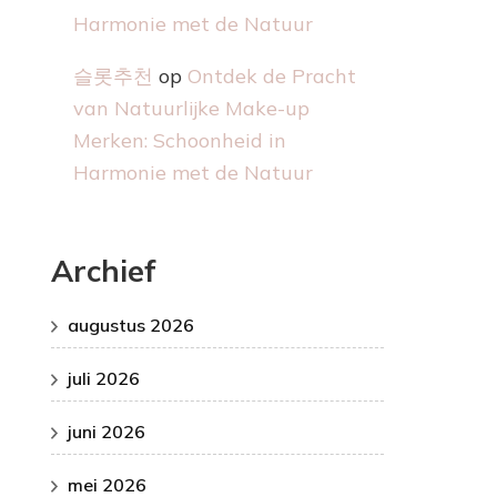
Harmonie met de Natuur
슬롯추천
op
Ontdek de Pracht
van Natuurlijke Make-up
Merken: Schoonheid in
Harmonie met de Natuur
Archief
augustus 2026
juli 2026
juni 2026
mei 2026