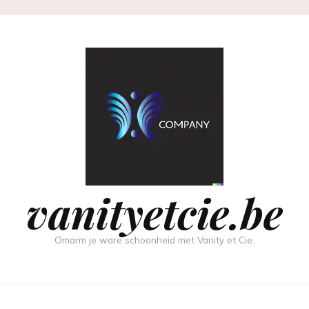
vanityetcie.be
Omarm je ware schoonheid met Vanity et Cie.