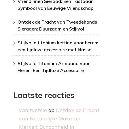
Vriendinnen Sieraad: Een Tastbaar
Symbool van Eeuwige Vriendschap
Ontdek de Pracht van Tweedehands
Sieraden: Duurzaam en Stijlvol
Stijlvolle titanium ketting voor heren:
een tijdloze accessoire met klasse
Stijlvolle Titanium Armband voor
Heren: Een Tijdloze Accessoire
Laatste reacties
vanityetcie
op
Ontdek de Pracht
van Natuurlijke Make-up
Merken: Schoonheid in