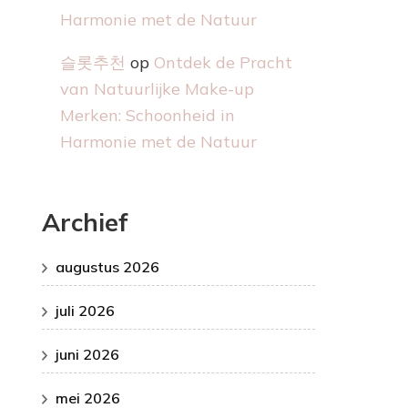
Harmonie met de Natuur
슬롯추천
op
Ontdek de Pracht
van Natuurlijke Make-up
Merken: Schoonheid in
Harmonie met de Natuur
Archief
augustus 2026
juli 2026
juni 2026
mei 2026