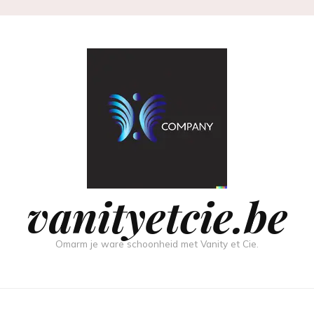
vanityetcie.be
Omarm je ware schoonheid met Vanity et Cie.