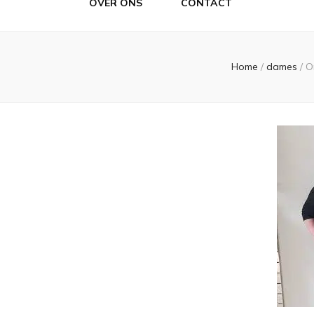
OVER ONS
CONTACT
Home
/
dames
/
O