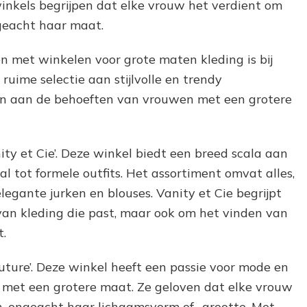
inkels begrijpen dat elke vrouw het verdient om
Dames:
ngeacht haar maat.
Stijlvolle
Mode
in
 met winkelen voor grote maten kleding is bij
Alle
uime selectie aan stijlvolle en trendy
Maten!
n aan de behoeften van vrouwen met een grotere
ty et Cie’. Deze winkel biedt een breed scala aan
l tot formele outfits. Het assortiment omvat alles,
legante jurken en blouses. Vanity et Cie begrijpt
van kleding die past, maar ook om het vinden van
t.
uture’. Deze winkel heeft een passie voor mode en
n met een grotere maat. Ze geloven dat elke vrouw
en, ongeacht haar lichaamsvorm of -grootte. Met