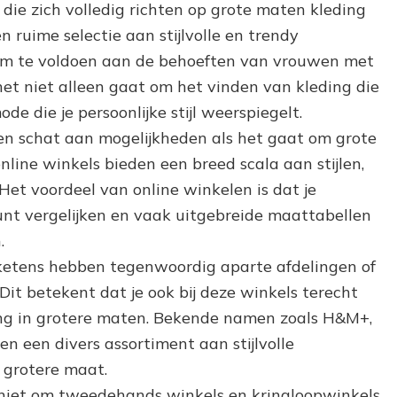
 die zich volledig richten op grote maten kleding
 ruime selectie aan stijlvolle en trendy
 om te voldoen aan de behoeften van vrouwen met
het niet alleen gaat om het vinden van kleding die
e die je persoonlijke stijl weerspiegelt.
een schat aan mogelijkheden als het gaat om grote
line winkels bieden een breed scala aan stijlen,
Het voordeel van online winkelen is dat je
unt vergelijken en vaak uitgebreide maattabellen
.
ketens hebben tegenwoordig aparte afdelingen of
 Dit betekent dat je ook bij deze winkels terecht
ing in grotere maten. Bekende namen zoals H&M+,
n een divers assortiment aan stijlvolle
 grotere maat.
niet om tweedehands winkels en kringloopwinkels