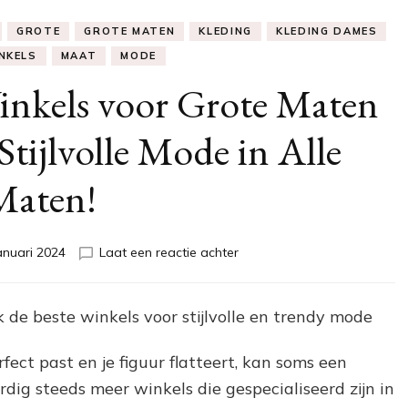
GROTE
GROTE MATEN
KLEDING
KLEDING DAMES
NKELS
MAAT
MODE
inkels voor Grote Maten
tijlvolle Mode in Alle
Maten!
op
anuari 2024
Laat een reactie achter
Ontdek
de
Beste
de beste winkels voor stijlvolle en trendy mode
Winkels
voor
ect past en je figuur flatteert, kan soms een
Grote
Maten
rdig steeds meer winkels die gespecialiseerd zijn in
Kleding