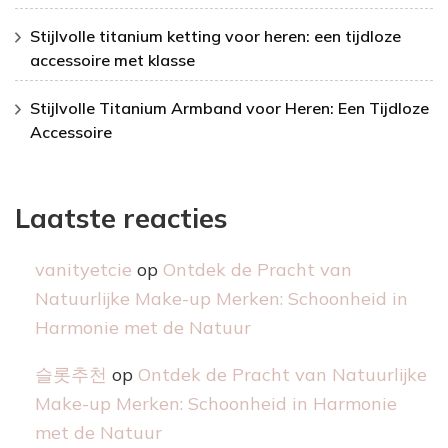
Stijlvolle titanium ketting voor heren: een tijdloze
accessoire met klasse
Stijlvolle Titanium Armband voor Heren: Een Tijdloze
Accessoire
Laatste reacties
vanityetcie
op
Ontdek de Pracht van
Natuurlijke Make-up Merken: Schoonheid in
Harmonie met de Natuur
슬롯추천
op
Ontdek de Pracht van Natuurlijke
Make-up Merken: Schoonheid in Harmonie
met de Natuur