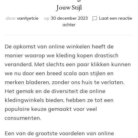
Jouw Stijl
door
vanityetcie
op
30 december 2023
Laat een reactie
op
achter
Ontdek
de
Ultieme
De opkomst van online winkelen heeft de
Kledingwinkel
manier waarop we kleding kopen drastisch
Online
voor
veranderd. Met slechts een paar klikken kunnen
Jouw
we nu door een breed scala aan stijlen en
Stijl
merken bladeren, zonder ons huis te verlaten.
Het gemak en de diversiteit die online
kledingwinkels bieden, hebben ze tot een
populaire keuze gemaakt voor veel
consumenten.
Een van de grootste voordelen van online