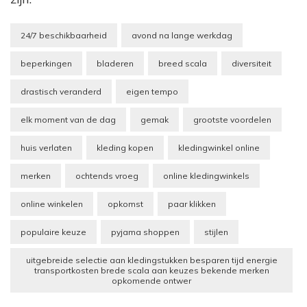
24/7 beschikbaarheid
avond na lange werkdag
beperkingen
bladeren
breed scala
diversiteit
drastisch veranderd
eigen tempo
elk moment van de dag
gemak
grootste voordelen
huis verlaten
kleding kopen
kledingwinkel online
merken
ochtends vroeg
online kledingwinkels
online winkelen
opkomst
paar klikken
populaire keuze
pyjama shoppen
stijlen
uitgebreide selectie aan kledingstukken besparen tijd energie
transportkosten brede scala aan keuzes bekende merken
opkomende ontwer