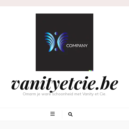
vanityetcie.be
Omarm je ware schoonheid met Vanity et Cie.