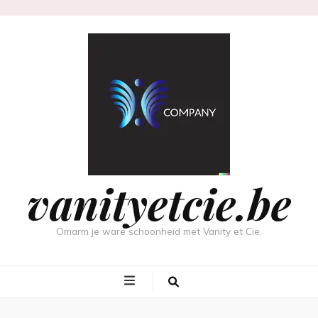
vanityetcie.be
Omarm je ware schoonheid met Vanity et Cie.