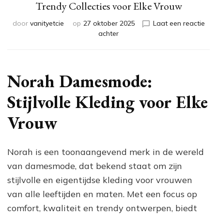
Trendy Collecties voor Elke Vrouw
door
vanityetcie
op
27 oktober 2025
Laat een reactie
op
achter
Stijlvolle
Norah
Damesmode:
Ontdek
Norah Damesmode:
de
Trendy
Stijlvolle Kleding voor Elke
Collecties
voor
Vrouw
Elke
Vrouw
Norah is een toonaangevend merk in de wereld
van damesmode, dat bekend staat om zijn
stijlvolle en eigentijdse kleding voor vrouwen
van alle leeftijden en maten. Met een focus op
comfort, kwaliteit en trendy ontwerpen, biedt