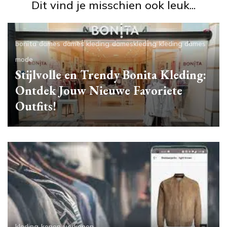
Dit vind je misschien ook leuk...
bonita
dames
dames kleding
dameskleding
kleding dames
mode
Stijlvolle en Trendy Bonita Kleding:
Ontdek Jouw Nieuwe Favoriete
Outfits!
kleding
kopen
verkopen