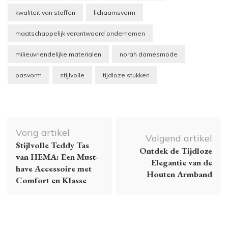
kwaliteit van stoffen
lichaamsvorm
maatschappelijk verantwoord ondernemen
milieuvriendelijke materialen
norah damesmode
pasvorm
stijlvolle
tijdloze stukken
Berichtnavigatie
Vorig artikel
Volgend artikel
Stijlvolle Teddy Tas
Ontdek de Tijdloze
van HEMA: Een Must-
Elegantie van de
have Accessoire met
Houten Armband
Comfort en Klasse