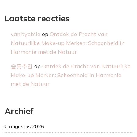
Laatste reacties
vanityetcie
op
Ontdek de Pracht van
Natuurlijke Make-up Merken: Schoonheid in
Harmonie met de Natuur
슬롯추천
op
Ontdek de Pracht van Natuurlijke
Make-up Merken: Schoonheid in Harmonie
met de Natuur
Archief
augustus 2026