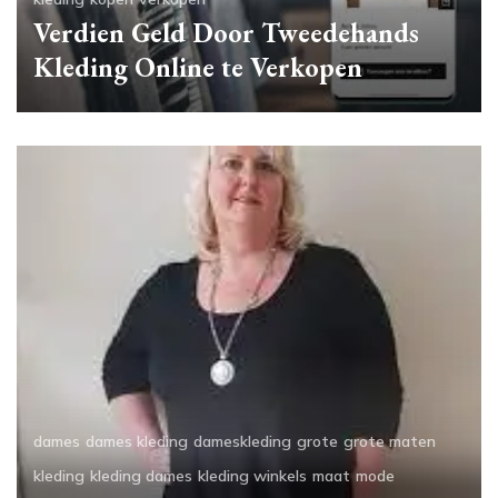
Verdien Geld Door Tweedehands
Kleding Online te Verkopen
dames
dames kleding
dameskleding
grote
grote maten
kleding
kleding dames
kleding winkels
maat
mode