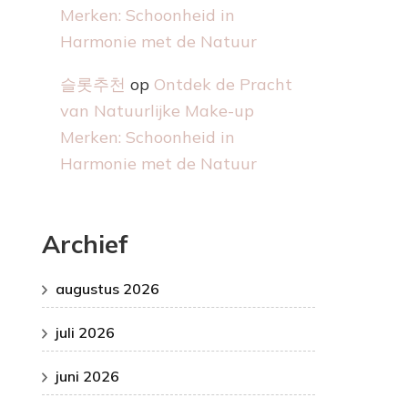
Merken: Schoonheid in
Harmonie met de Natuur
슬롯추천
op
Ontdek de Pracht
van Natuurlijke Make-up
Merken: Schoonheid in
Harmonie met de Natuur
Archief
augustus 2026
juli 2026
juni 2026