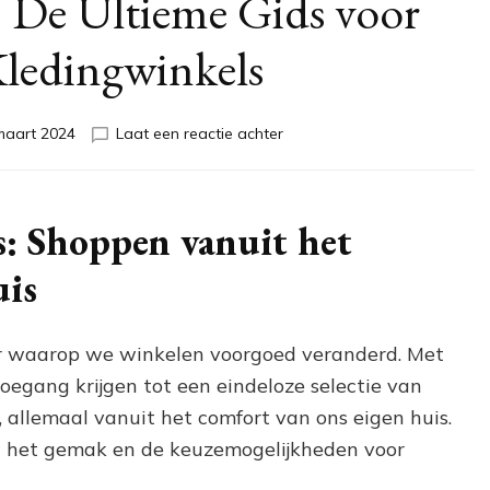
 De Ultieme Gids voor
ledingwinkels
op
maart 2024
Laat een reactie achter
Trendy
Shoppen:
De
Ultieme
: Shoppen vanuit het
Gids
voor
uis
Online
Kledingwinkels
r waarop we winkelen voorgoed veranderd. Met
oegang krijgen tot een eindeloze selectie van
 allemaal vanuit het comfort van ons eigen huis.
t het gemak en de keuzemogelijkheden voor