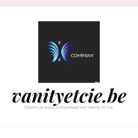
vanityetcie.be
Omarm je ware schoonheid met Vanity et Cie.