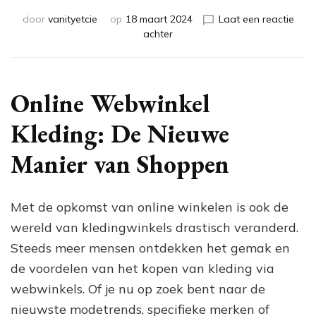
door
vanityetcie
op
18 maart 2024
Laat een reactie
op
achter
Trendy
Kleding
Shoppen
bij
Online Webwinkel
Jouw
Favoriete
Kleding: De Nieuwe
Online
Webwinkel
Manier van Shoppen
Met de opkomst van online winkelen is ook de
wereld van kledingwinkels drastisch veranderd.
Steeds meer mensen ontdekken het gemak en
de voordelen van het kopen van kleding via
webwinkels. Of je nu op zoek bent naar de
nieuwste modetrends, specifieke merken of