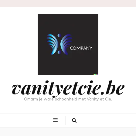
vanityetcie.be
Omarm je ware schoonheid met Vanity et Cie.