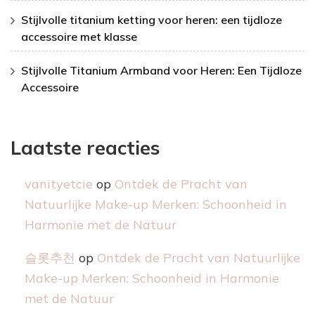
Stijlvolle titanium ketting voor heren: een tijdloze
accessoire met klasse
Stijlvolle Titanium Armband voor Heren: Een Tijdloze
Accessoire
Laatste reacties
vanityetcie
op
Ontdek de Pracht van
Natuurlijke Make-up Merken: Schoonheid in
Harmonie met de Natuur
슬롯추천
op
Ontdek de Pracht van Natuurlijke
Make-up Merken: Schoonheid in Harmonie
met de Natuur