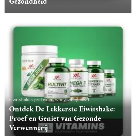
Gezondheid
eiwitshakes
proteinen
whey
whey eiwit
Ontdek De Lekkerste Eiwitshake:
Proef en Geniet van Gezonde
Verwennerij