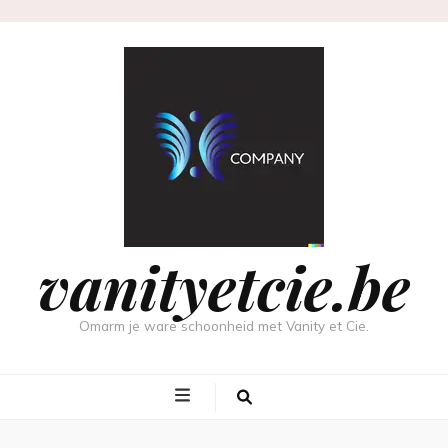
vanityetcie.be
Omarm je ware schoonheid met Vanity et Cie.