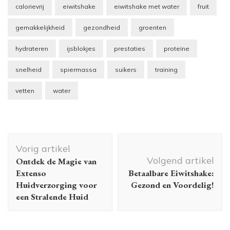
calorievrij
eiwitshake
eiwitshake met water
fruit
gemakkelijkheid
gezondheid
groenten
hydrateren
ijsblokjes
prestaties
proteïne
snelheid
spiermassa
suikers
training
vetten
water
Berichtnavigatie
Vorig artikel
Volgend artikel
Ontdek de Magie van
Extenso
Betaalbare Eiwitshake:
Huidverzorging voor
Gezond en Voordelig!
een Stralende Huid