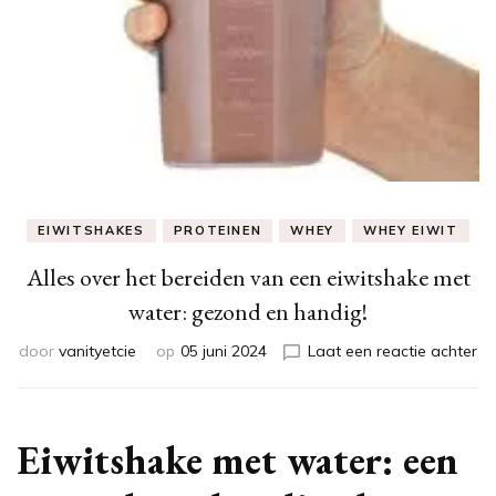
EIWITSHAKES
PROTEINEN
WHEY
WHEY EIWIT
Alles over het bereiden van een eiwitshake met
water: gezond en handig!
op
door
vanityetcie
op
05 juni 2024
Laat een reactie achter
Al
ov
he
be
Eiwitshake met water: een
va
ee