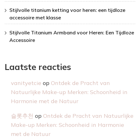
Stijlvolle titanium ketting voor heren: een tijdloze
accessoire met klasse
Stijlvolle Titanium Armband voor Heren: Een Tijdloze
Accessoire
Laatste reacties
vanityetcie
op
Ontdek de Pracht van
Natuurlijke Make-up Merken: Schoonheid in
Harmonie met de Natuur
슬롯추천
op
Ontdek de Pracht van Natuurlijke
Make-up Merken: Schoonheid in Harmonie
met de Natuur