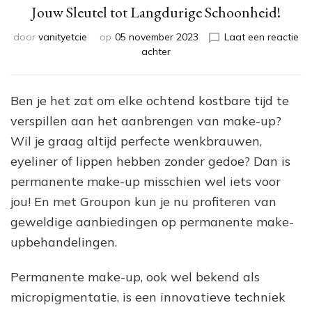
Jouw Sleutel tot Langdurige Schoonheid!
door
vanityetcie
op
05 november 2023
Laat een reactie
op
achter
Bespaar
met
Groupon
Ben je het zat om elke ochtend kostbare tijd te
op
verspillen aan het aanbrengen van make-up?
Permanente
Make-
Wil je graag altijd perfecte wenkbrauwen,
up:
eyeliner of lippen hebben zonder gedoe? Dan is
Jouw
permanente make-up misschien wel iets voor
Sleutel
tot
jou! En met Groupon kun je nu profiteren van
Langdurige
geweldige aanbiedingen op permanente make-
Schoonheid!
upbehandelingen.
Permanente make-up, ook wel bekend als
micropigmentatie, is een innovatieve techniek