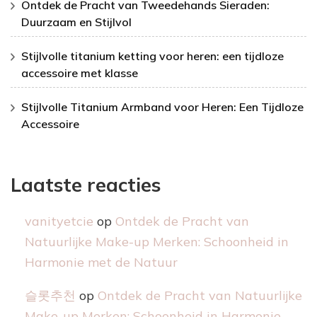
Ontdek de Pracht van Tweedehands Sieraden:
Duurzaam en Stijlvol
Stijlvolle titanium ketting voor heren: een tijdloze
accessoire met klasse
Stijlvolle Titanium Armband voor Heren: Een Tijdloze
Accessoire
Laatste reacties
vanityetcie
op
Ontdek de Pracht van
Natuurlijke Make-up Merken: Schoonheid in
Harmonie met de Natuur
슬롯추천
op
Ontdek de Pracht van Natuurlijke
Make-up Merken: Schoonheid in Harmonie