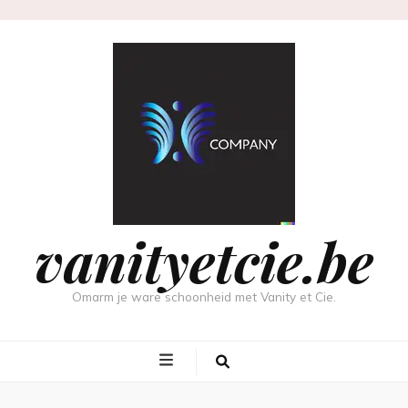
vanityetcie.be
Omarm je ware schoonheid met Vanity et Cie.