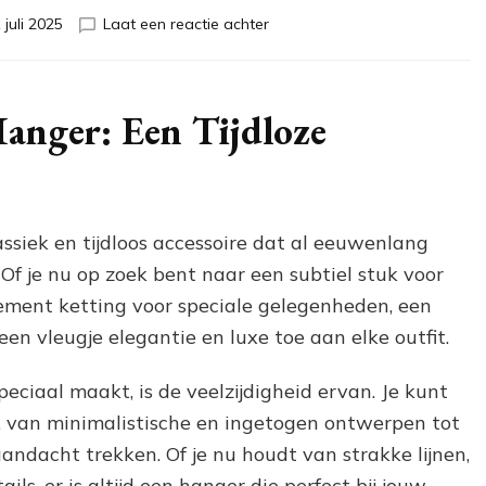
op
 juli 2025
Laat een reactie achter
Tijdloze
elegantie:
De
betovering
anger: Een Tijdloze
van
de
gouden
ketting
met
ssiek en tijdloos accessoire dat al eeuwenlang
hanger
 Of je nu op zoek bent naar een subtiel stuk voor
tement ketting voor speciale gelegenheden, een
en vleugje elegantie en luxe toe aan elke outfit.
ciaal maakt, is de veelzijdigheid ervan. Je kunt
s, van minimalistische en ingetogen ontwerpen tot
andacht trekken. Of je nu houdt van strakke lijnen,
s, er is altijd een hanger die perfect bij jouw