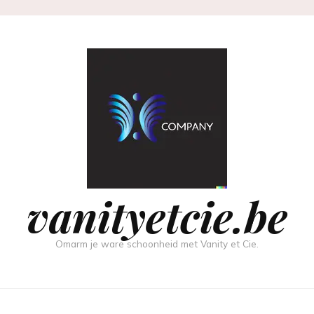
vanityetcie.be
Omarm je ware schoonheid met Vanity et Cie.