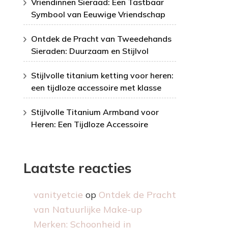
Vriendinnen Sieraad: Een Tastbaar
Symbool van Eeuwige Vriendschap
Ontdek de Pracht van Tweedehands
Sieraden: Duurzaam en Stijlvol
Stijlvolle titanium ketting voor heren:
een tijdloze accessoire met klasse
Stijlvolle Titanium Armband voor
Heren: Een Tijdloze Accessoire
Laatste reacties
vanityetcie
op
Ontdek de Pracht
van Natuurlijke Make-up
Merken: Schoonheid in