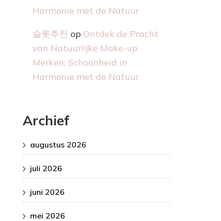
Harmonie met de Natuur
슬롯추천
op
Ontdek de Pracht
van Natuurlijke Make-up
Merken: Schoonheid in
Harmonie met de Natuur
Archief
augustus 2026
juli 2026
juni 2026
mei 2026