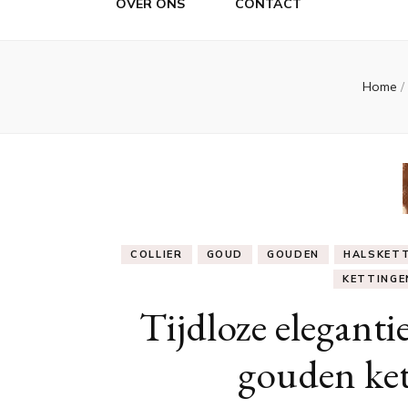
OVER ONS
CONTACT
Home
/
COLLIER
GOUD
GOUDEN
HALSKET
KETTINGE
Tijdloze eleganti
gouden ket