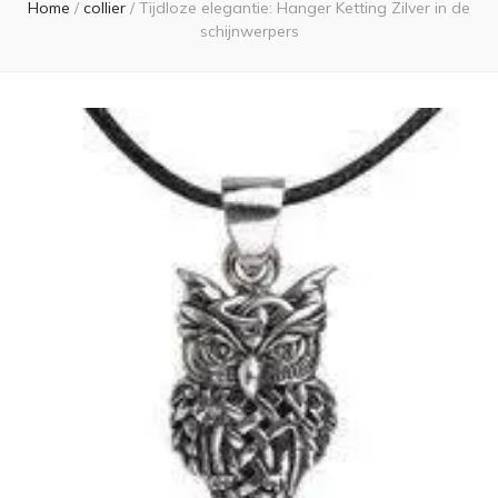
Home
/
collier
/
Tijdloze elegantie: Hanger Ketting Zilver in de
schijnwerpers