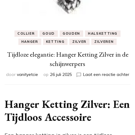
COLLIER
GOUD
GOUDEN
HALSKETTING
HANGER
KETTING
ZILVER
ZILVEREN
Tijdloze elegantie: Hanger Ketting Zilver in de
schijnwerpers
op
door
vanityetcie
op
26 juli 2025
Laat een reactie achter
Tij
ele
Ha
Ket
Hanger Ketting Zilver: Een
Zil
in
Tijdloos Accessoire
de
sc