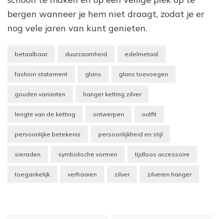
bergen wanneer je hem niet draagt, zodat je er
nog vele jaren van kunt genieten.
betaalbaar
duurzaamheid
edelmetaal
fashion statement
glans
glans toevoegen
gouden varianten
hanger ketting zilver
lengte van de ketting
ontwerpen
outfit
persoonlijke betekenis
persoonlijkheid en stijl
sieraden
symbolische vormen
tijdloos accessoire
toegankelijk
verfraaien
zilver
zilveren hanger