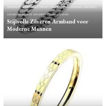
armband
armbanden
heren
man
mannen
mannen sieraden
schakelarmband
sieraden
zilver
zilveren
Stijlvolle Zilveren Armband voor
Moderne Mannen