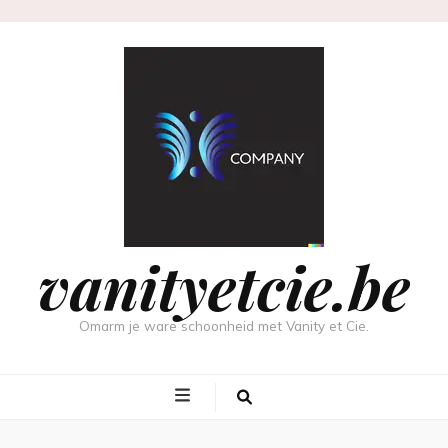
vanityetcie.be
Omarm je ware schoonheid met Vanity et Cie.