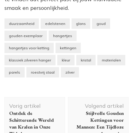
smaak en persoonlijkheid.
duurzaamheid
edelstenen
glans
goud
gouden exemplaar
hangertjes
hangertjes voor ketting
kettingen
klassiek zilveren hanger
kleur
kristal
materialen
parels
roestvrij staal
zilver
Berichtnavigatie
Vorig artikel
Volgend artikel
Ontdek de
Stijlvolle Gouden
Schitterende Wereld
Kettingen voor
van Kralen in Onze
Mannen: Een Tijdloze