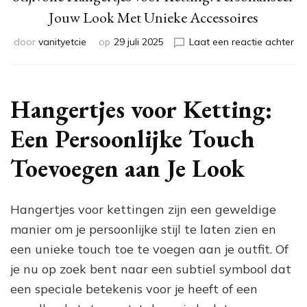
Jouw Look Met Unieke Accessoires
op
door
vanityetcie
op
29 juli 2025
Laat een reactie achter
Sti
Ha
vo
Ket
Hangertjes voor Ketting:
Pe
Jo
Een Persoonlijke Touch
Lo
Me
Toevoegen aan Je Look
Un
Ac
Hangertjes voor kettingen zijn een geweldige
manier om je persoonlijke stijl te laten zien en
een unieke touch toe te voegen aan je outfit. Of
je nu op zoek bent naar een subtiel symbool dat
een speciale betekenis voor je heeft of een