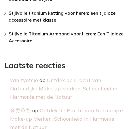
Stijlvolle titanium ketting voor heren: een tijdloze
accessoire met klasse
Stijlvolle Titanium Armband voor Heren: Een Tijdloze
Accessoire
Laatste reacties
vanityetcie
op
Ontdek de Pracht van
Natuurlijke Make-up Merken: Schoonheid in
Harmonie met de Natuur
슬롯추천
op
Ontdek de Pracht van Natuurlijke
Make-up Merken: Schoonheid in Harmonie
met de Natuur