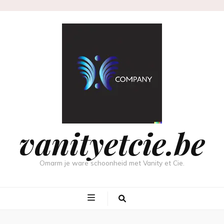
vanityetcie.be
Omarm je ware schoonheid met Vanity et Cie.