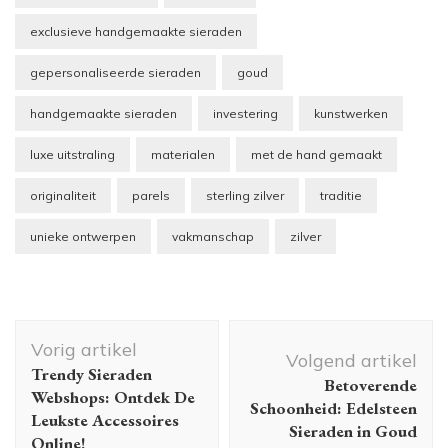
exclusieve handgemaakte sieraden
gepersonaliseerde sieraden
goud
handgemaakte sieraden
investering
kunstwerken
luxe uitstraling
materialen
met de hand gemaakt
originaliteit
parels
sterling zilver
traditie
unieke ontwerpen
vakmanschap
zilver
Berichtnavigatie
Vorig artikel
Volgend artikel
Trendy Sieraden
Betoverende
Webshops: Ontdek De
Schoonheid: Edelsteen
Leukste Accessoires
Sieraden in Goud
Online!