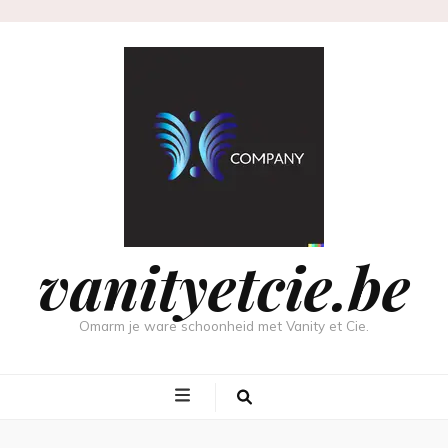
vanityetcie.be
Omarm je ware schoonheid met Vanity et Cie.