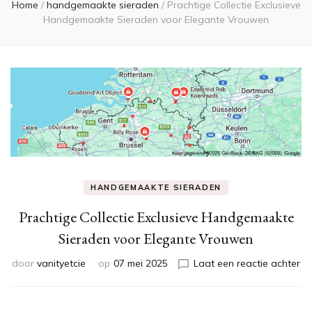
Home
/
handgemaakte sieraden
/
Prachtige Collectie Exclusieve
Handgemaakte Sieraden voor Elegante Vrouwen
HANDGEMAAKTE SIERADEN
Prachtige Collectie Exclusieve Handgemaakte
Sieraden voor Elegante Vrouwen
op
door
vanityetcie
op
07 mei 2025
Laat een reactie achter
Pr
Co
Ex