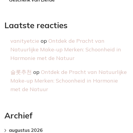
Laatste reacties
vanityetcie
op
Ontdek de Pracht van
Natuurlijke Make-up Merken: Schoonheid in
Harmonie met de Natuur
슬롯추천
op
Ontdek de Pracht van Natuurlijke
Make-up Merken: Schoonheid in Harmonie
met de Natuur
Archief
augustus 2026