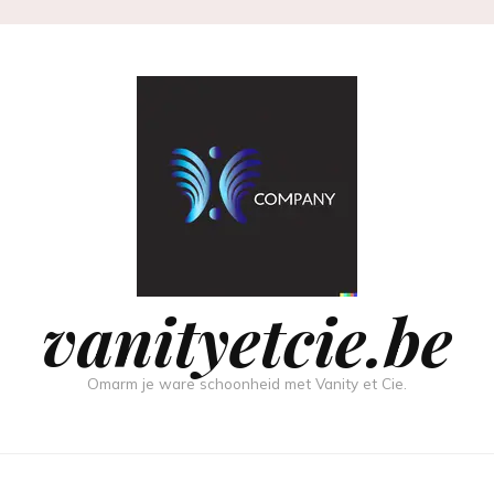
vanityetcie.be
Omarm je ware schoonheid met Vanity et Cie.