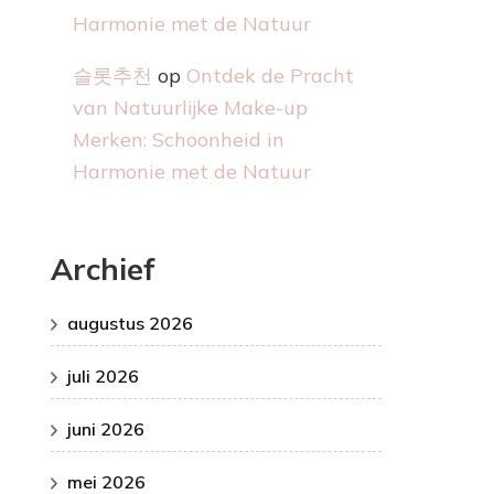
Harmonie met de Natuur
슬롯추천
op
Ontdek de Pracht
van Natuurlijke Make-up
Merken: Schoonheid in
Harmonie met de Natuur
Archief
augustus 2026
juli 2026
juni 2026
mei 2026