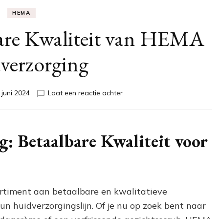
HEMA
are Kwaliteit van HEMA
verzorging
op
 juni 2024
Laat een reactie achter
Ontdek
de
Betaalbare
Kwaliteit
 Betaalbare Kwaliteit voor
van
HEMA
Huidverzorging
rtiment aan betaalbare en kwalitatieve
un huidverzorgingslijn. Of je nu op zoek bent naar