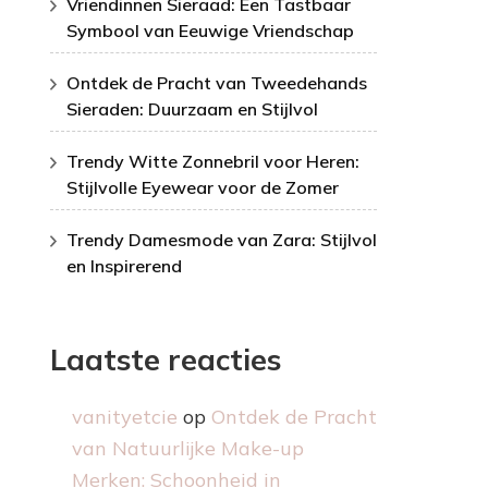
Vriendinnen Sieraad: Een Tastbaar
Symbool van Eeuwige Vriendschap
Ontdek de Pracht van Tweedehands
Sieraden: Duurzaam en Stijlvol
Trendy Witte Zonnebril voor Heren:
Stijlvolle Eyewear voor de Zomer
Trendy Damesmode van Zara: Stijlvol
en Inspirerend
Laatste reacties
vanityetcie
op
Ontdek de Pracht
van Natuurlijke Make-up
Merken: Schoonheid in