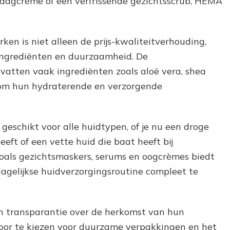
 dagcrème of een verfrissende gezichtsscrub, HEMA
n is niet alleen de prijs-kwaliteitverhouding,
ingrediënten en duurzaamheid. De
atten vaak ingrediënten zoals aloë vera, shea
 om hun hydraterende en verzorgende
eschikt voor alle huidtypen, of je nu een droge
eft of een vette huid die baat heeft bij
als gezichtsmaskers, serums en oogcrèmes biedt
agelijkse huidverzorgingsroutine compleet te
 transparantie over de herkomst van hun
Door te kiezen voor duurzame verpakkingen en het