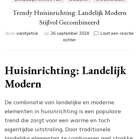
Trendy Huisinrichting: Landelijk Modern
Stijlvol Gecombineerd
door
vanityetcie
op
26 september 2024
Laat een reactie
op
achter
Trendy
Huisinrichting:
Landelijk
Modern
Huisinrichting: Landelijk
Stijlvol
Gecombineerd
Modern
De combinatie van landelijke en moderne
elementen in huisinrichting is een populaire
trend die zorgt voor een warme en toch
eigentijdse uitstraling. Door traditionele
landelijke elementen te combineren met strakke