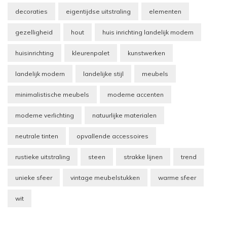
decoraties
eigentijdse uitstraling
elementen
gezelligheid
hout
huis inrichting landelijk modern
huisinrichting
kleurenpalet
kunstwerken
landelijk modern
landelijke stijl
meubels
minimalistische meubels
moderne accenten
moderne verlichting
natuurlijke materialen
neutrale tinten
opvallende accessoires
rustieke uitstraling
steen
strakke lijnen
trend
unieke sfeer
vintage meubelstukken
warme sfeer
wit