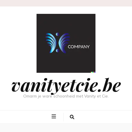
vanityetcie.be
Omarm je ware schoonheid met Vanity et Cie.