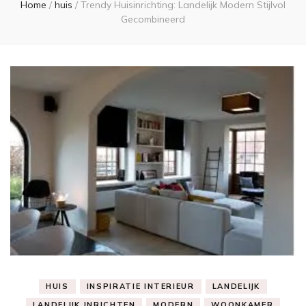
Home
/
huis
/
Trendy Huisinrichting: Landelijk Modern Stijlvol
Gecombineerd
HUIS
INSPIRATIE INTERIEUR
LANDELIJK
LANDELIJK INRICHTEN
MODERN
WOONKAMER