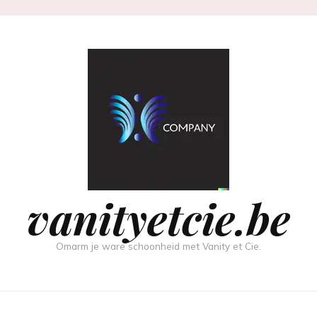
vanityetcie.be
Omarm je ware schoonheid met Vanity et Cie.