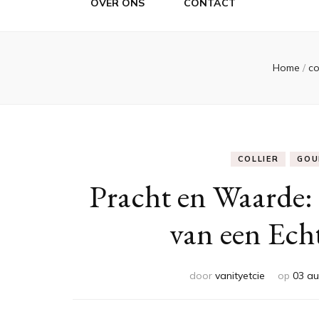
OVER ONS
CONTACT
Home
/
co
COLLIER
GOU
Pracht en Waarde:
van een Ech
door
vanityetcie
op
03 au