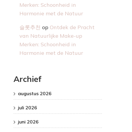
Merken: Schoonheid in
Harmonie met de Natuur
슬롯추천
op
Ontdek de Pracht
van Natuurlijke Make-up
Merken: Schoonheid in
Harmonie met de Natuur
Archief
augustus 2026
juli 2026
juni 2026