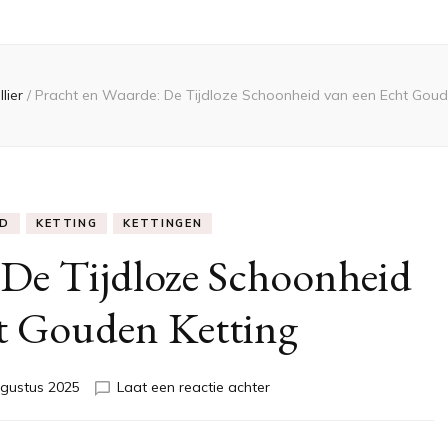
llier
/
Pracht en Waarde: De Tijdloze Schoonheid van een Echt Goud
D
KETTING
KETTINGEN
 De Tijdloze Schoonheid
t Gouden Ketting
op
gustus 2025
Laat een reactie achter
Pracht
en