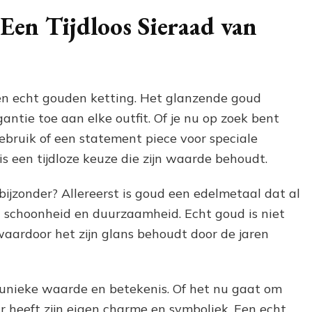
Waarde:
De
Een Tijdloos Sieraad van
Tijdloze
Schoonheid
van
een
Echt
een echt gouden ketting. Het glanzende goud
Gouden
gantie toe aan elke outfit. Of je nu op zoek bent
Ketting
gebruik of een statement piece voor speciale
s een tijdloze keuze die zijn waarde behoudt.
jzonder? Allereerst is goud een edelmetaal dat al
schoonheid en duurzaamheid. Echt goud is niet
 waardoor het zijn glans behoudt door de jaren
 unieke waarde en betekenis. Of het nu gaat om
r heeft zijn eigen charme en symboliek. Een echt