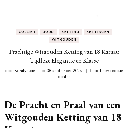
COLLIER
GOUD
KETTING
KETTINGEN
WITGOUDEN
Prachtige Witgouden Ketting van 18 Karaat:
Tijdloze Elegantie en Klasse
door
vanityetcie
op
08 september 2025
Laat een reactie
op
achter
Prachtige
Witgouden
Ketting
van
De Pracht en Praal van een
18
Karaat:
Witgouden Ketting van 18
Tijdloze
Elegantie