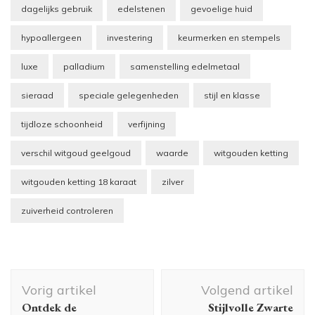
dagelijks gebruik
edelstenen
gevoelige huid
hypoallergeen
investering
keurmerken en stempels
luxe
palladium
samenstelling edelmetaal
sieraad
speciale gelegenheden
stijl en klasse
tijdloze schoonheid
verfijning
verschil witgoud geelgoud
waarde
witgouden ketting
witgouden ketting 18 karaat
zilver
zuiverheid controleren
Berichtnavigatie
Vorig artikel
Volgend artikel
Ontdek de
Stijlvolle Zwarte