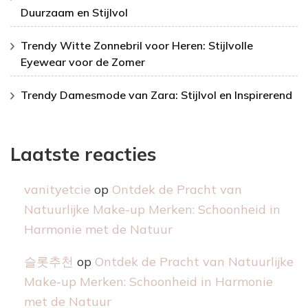
Duurzaam en Stijlvol
Trendy Witte Zonnebril voor Heren: Stijlvolle
Eyewear voor de Zomer
Trendy Damesmode van Zara: Stijlvol en Inspirerend
Laatste reacties
vanityetcie
op
Ontdek de Pracht van
Natuurlijke Make-up Merken: Schoonheid in
Harmonie met de Natuur
슬롯추천
op
Ontdek de Pracht van Natuurlijke
Make-up Merken: Schoonheid in Harmonie
met de Natuur