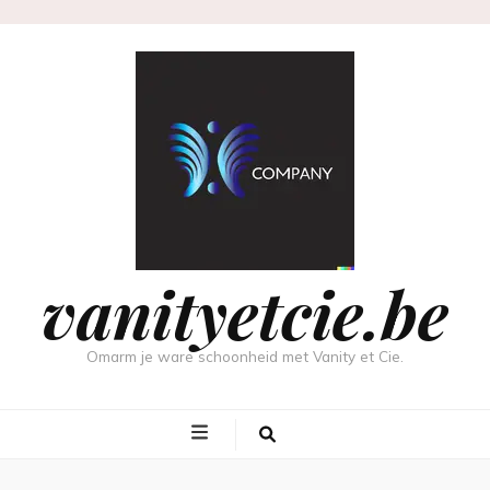
vanityetcie.be
Omarm je ware schoonheid met Vanity et Cie.