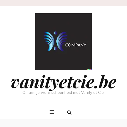
vanityetcie.be
Omarm je ware schoonheid met Vanity et Cie.