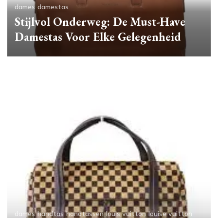
dames
damestas
Stijlvol Onderweg: De Must-Have
Damestas Voor Elke Gelegenheid
dames
handtas
handtassen
louis vuitton
louise vuitton