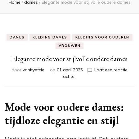
Home
/
dames
/
Elegante mode voor stijlvolle oudere dames
DAMES
KLEDING DAMES
KLEDING VOOR OUDEREN
VROUWEN
Elegante mode voor stijlvolle oudere dames
door
vanityetcie
op
01 april 2025
Laat een reactie
op
achter
Elegante
mode
voor
stijlvolle
Mode voor oudere dames:
oudere
dames
tijdloze elegantie en stijl
Mode is niet gebonden aan leeftijd. Ook oudere