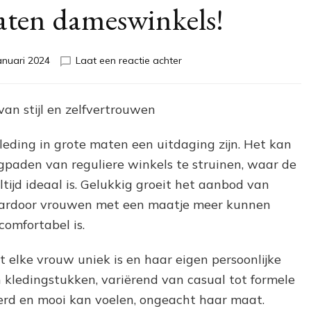
aten dameswinkels!
op
anuari 2024
Laat een reactie achter
Stijlvolle
mode
voor
an stijl en zelfvertrouwen
alle
maten:
eding in grote maten een uitdaging zijn. Het kan
Ontdek
de
paden van reguliere winkels te struinen, waar de
beste
tijd ideaal is. Gelukkig groeit het aanbod van
grote
ardoor vrouwen met een maatje meer kunnen
maten
dameswinkels!
comfortabel is.
elke vrouw uniek is en haar eigen persoonlijke
an kledingstukken, variërend van casual tot formele
ekerd en mooi kan voelen, ongeacht haar maat.