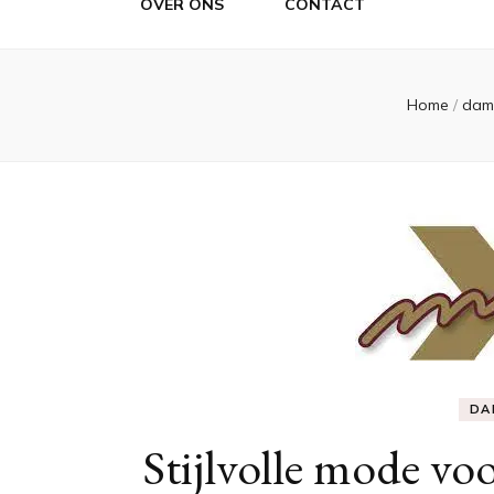
OVER ONS
CONTACT
Home
/
dam
DA
Stijlvolle mode vo