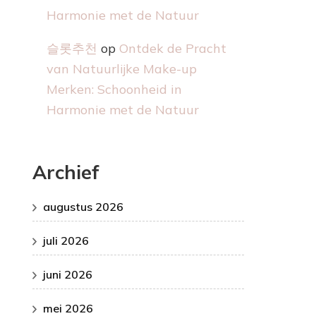
Harmonie met de Natuur
슬롯추천
op
Ontdek de Pracht
van Natuurlijke Make-up
Merken: Schoonheid in
Harmonie met de Natuur
Archief
augustus 2026
juli 2026
juni 2026
mei 2026