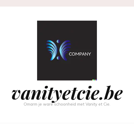
vanityetcie.be
Omarm je ware schoonheid met Vanity et Cie.