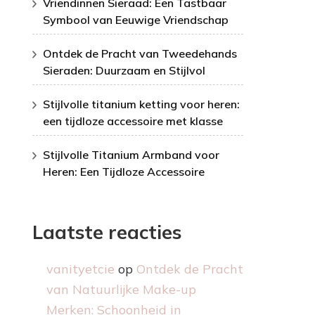
Vriendinnen Sieraad: Een Tastbaar
Symbool van Eeuwige Vriendschap
Ontdek de Pracht van Tweedehands
Sieraden: Duurzaam en Stijlvol
Stijlvolle titanium ketting voor heren:
een tijdloze accessoire met klasse
Stijlvolle Titanium Armband voor
Heren: Een Tijdloze Accessoire
Laatste reacties
vanityetcie
op
Ontdek de Pracht
van Natuurlijke Make-up
Merken: Schoonheid in