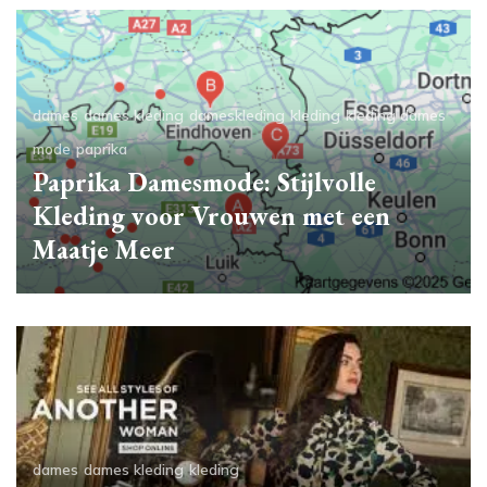
dames
dames kleding
dameskleding
kleding
kleding dames
mode
paprika
Paprika Damesmode: Stijlvolle
Kleding voor Vrouwen met een
Maatje Meer
dames
dames kleding
kleding