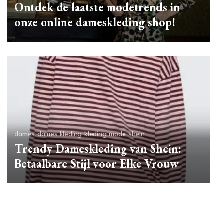
Ontdek de laatste modetrends in
onze online dameskleding shop!
dames
dames kleding
kleding
mode
shein
Trendy Dameskleding van Shein:
Betaalbare Stijl voor Elke Vrouw