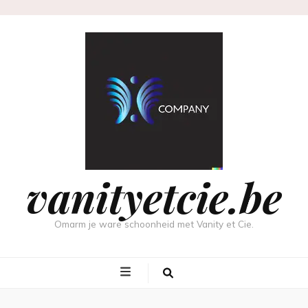
vanityetcie.be
Omarm je ware schoonheid met Vanity et Cie.