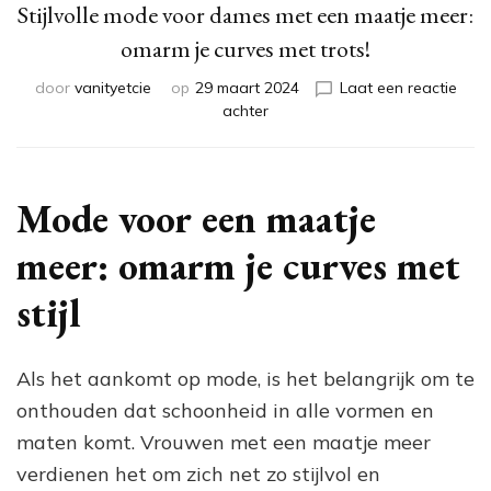
Stijlvolle mode voor dames met een maatje meer:
omarm je curves met trots!
door
vanityetcie
op
29 maart 2024
Laat een reactie
op
achter
Stijlvolle
mode
voor
dames
Mode voor een maatje
met
een
meer: omarm je curves met
maatje
meer:
stijl
omarm
je
curves
Als het aankomt op mode, is het belangrijk om te
met
onthouden dat schoonheid in alle vormen en
trots!
maten komt. Vrouwen met een maatje meer
verdienen het om zich net zo stijlvol en