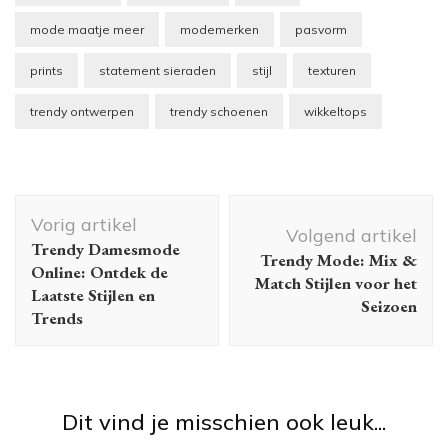
mode maatje meer
modemerken
pasvorm
prints
statement sieraden
stijl
texturen
trendy ontwerpen
trendy schoenen
wikkeltops
Berichtnavigatie
Vorig artikel
Volgend artikel
Trendy Damesmode
Trendy Mode: Mix &
Online: Ontdek de
Match Stijlen voor het
Laatste Stijlen en
Seizoen
Trends
Dit vind je misschien ook leuk...