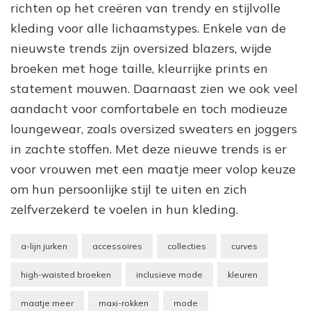
richten op het creëren van trendy en stijlvolle
kleding voor alle lichaamstypes. Enkele van de
nieuwste trends zijn oversized blazers, wijde
broeken met hoge taille, kleurrijke prints en
statement mouwen. Daarnaast zien we ook veel
aandacht voor comfortabele en toch modieuze
loungewear, zoals oversized sweaters en joggers
in zachte stoffen. Met deze nieuwe trends is er
voor vrouwen met een maatje meer volop keuze
om hun persoonlijke stijl te uiten en zich
zelfverzekerd te voelen in hun kleding.
a-lijn jurken
accessoires
collecties
curves
high-waisted broeken
inclusieve mode
kleuren
maatje meer
maxi-rokken
mode