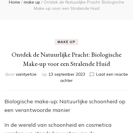
Home
/
make up
/
Ontdek de Natuurlijke Pracht: Biologische
Make-up voor een Stralende Huid
MAKE UP
Ontdek de Natuurlijke Pracht: Biologische
Make-up voor een Stralende Huid
door
vanityetcie
op
13 september 2023
Laat een reactie
op
achter
Ontdek
de
Natuurlijke
Biologische make-up: Natuurlijke schoonheid op
Pracht:
een verantwoorde manier
Biologische
Make-
up
In de wereld van schoonheid en cosmetica
voor