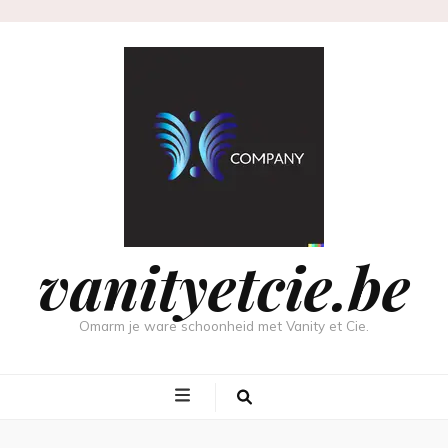
vanityetcie.be
Omarm je ware schoonheid met Vanity et Cie.