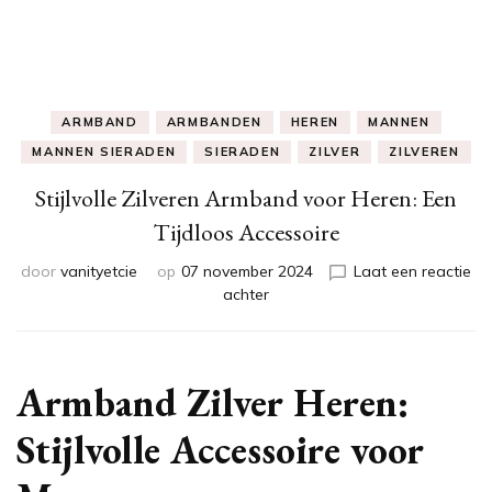
ARMBAND
ARMBANDEN
HEREN
MANNEN
MANNEN SIERADEN
SIERADEN
ZILVER
ZILVEREN
Stijlvolle Zilveren Armband voor Heren: Een
Tijdloos Accessoire
door
vanityetcie
op
07 november 2024
Laat een reactie
op
achter
Stijlvolle
Zilveren
Armband
voor
Armband Zilver Heren:
Heren:
Een
Stijlvolle Accessoire voor
Tijdloos
Accessoire