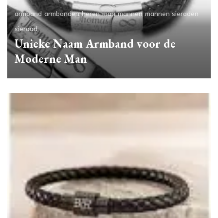
armband
armbanden
heren
man
mannen
mannen sieraden
sieraad
Unieke Naam Armband voor de
Moderne Man