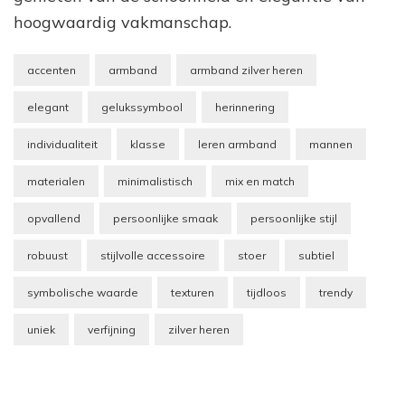
hoogwaardig vakmanschap.
accenten
armband
armband zilver heren
elegant
gelukssymbool
herinnering
individualiteit
klasse
leren armband
mannen
materialen
minimalistisch
mix en match
opvallend
persoonlijke smaak
persoonlijke stijl
robuust
stijlvolle accessoire
stoer
subtiel
symbolische waarde
texturen
tijdloos
trendy
uniek
verfijning
zilver heren