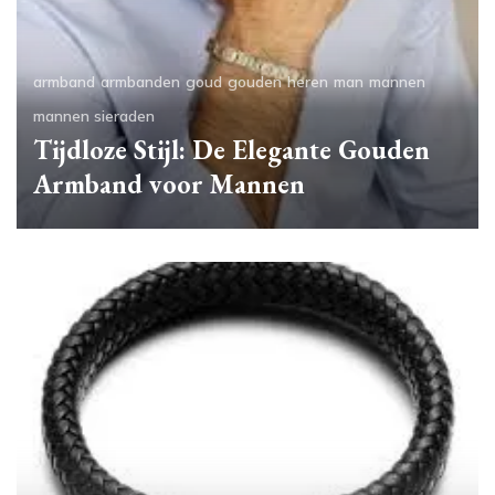
armband
armbanden
goud
gouden
heren
man
mannen
mannen sieraden
Tijdloze Stijl: De Elegante Gouden
Armband voor Mannen