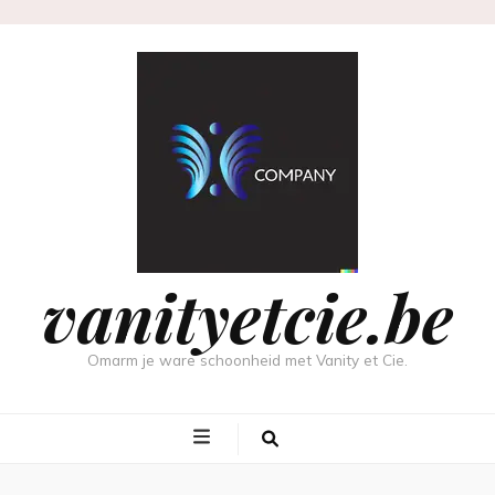
vanityetcie.be
Omarm je ware schoonheid met Vanity et Cie.