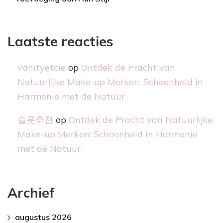
Laatste reacties
vanityetcie
op
Ontdek de Pracht van
Natuurlijke Make-up Merken: Schoonheid in
Harmonie met de Natuur
슬롯추천
op
Ontdek de Pracht van Natuurlijke
Make-up Merken: Schoonheid in Harmonie
met de Natuur
Archief
augustus 2026