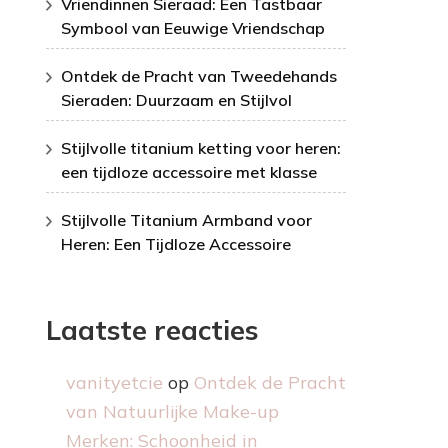
Vriendinnen Sieraad: Een Tastbaar
Symbool van Eeuwige Vriendschap
Ontdek de Pracht van Tweedehands
Sieraden: Duurzaam en Stijlvol
Stijlvolle titanium ketting voor heren:
een tijdloze accessoire met klasse
Stijlvolle Titanium Armband voor
Heren: Een Tijdloze Accessoire
Laatste reacties
vanityetcie
op
Ontdek de Pracht
van Natuurlijke Make-up
Merken: Schoonheid in