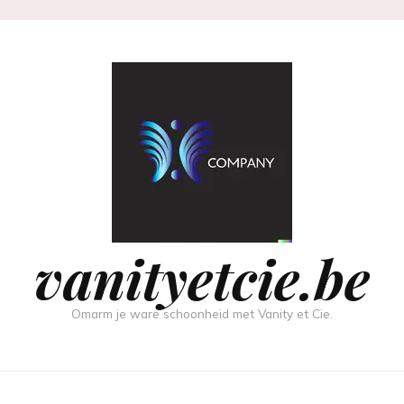
vanityetcie.be
Omarm je ware schoonheid met Vanity et Cie.