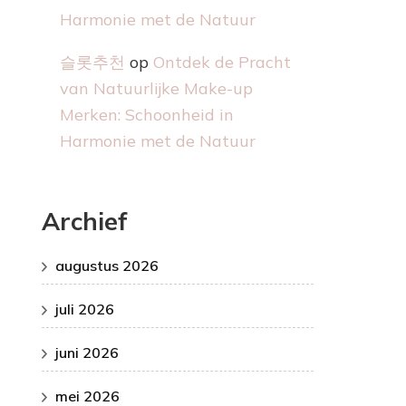
Harmonie met de Natuur
슬롯추천
op
Ontdek de Pracht
van Natuurlijke Make-up
Merken: Schoonheid in
Harmonie met de Natuur
Archief
augustus 2026
juli 2026
juni 2026
mei 2026