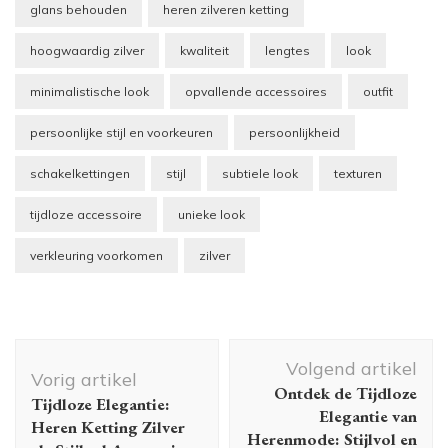
glans behouden
heren zilveren ketting
hoogwaardig zilver
kwaliteit
lengtes
look
minimalistische look
opvallende accessoires
outfit
persoonlijke stijl en voorkeuren
persoonlijkheid
schakelkettingen
stijl
subtiele look
texturen
tijdloze accessoire
unieke look
verkleuring voorkomen
zilver
Berichtnavigatie
Volgend artikel
Vorig artikel
Ontdek de Tijdloze
Tijdloze Elegantie:
Elegantie van
Heren Ketting Zilver
Herenmode: Stijlvol en