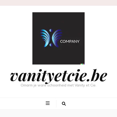
vanityetcie.be
Omarm je ware schoonheid met Vanity et Cie.