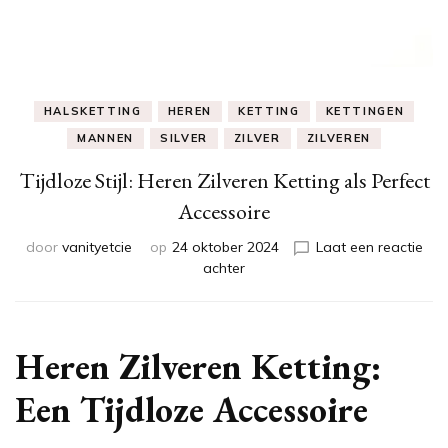
HALSKETTING
HEREN
KETTING
KETTINGEN
MANNEN
SILVER
ZILVER
ZILVEREN
Tijdloze Stijl: Heren Zilveren Ketting als Perfect
Accessoire
door
vanityetcie
op
24 oktober 2024
Laat een reactie
op
achter
Tijdloze
Stijl:
Heren
Zilveren
Heren Zilveren Ketting:
Ketting
als
Een Tijdloze Accessoire
Perfect
Accessoire