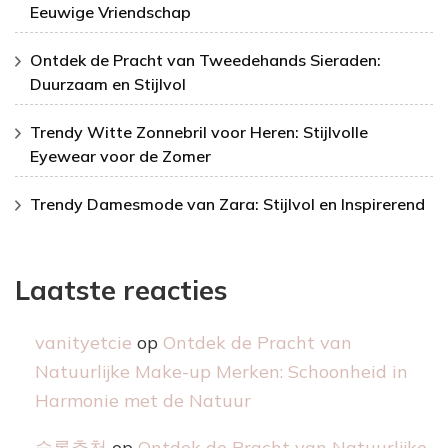
Eeuwige Vriendschap
Ontdek de Pracht van Tweedehands Sieraden:
Duurzaam en Stijlvol
Trendy Witte Zonnebril voor Heren: Stijlvolle
Eyewear voor de Zomer
Trendy Damesmode van Zara: Stijlvol en Inspirerend
Laatste reacties
vanityetcie
op
Ontdek de Pracht van
Natuurlijke Make-up Merken: Schoonheid in
Harmonie met de Natuur
슬롯추천
op
Ontdek de Pracht van Natuurlijke