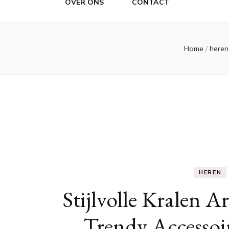
OVER ONS
CONTACT
Home
/
here
HEREN
Stijlvolle Kralen 
Trendy Accessoir