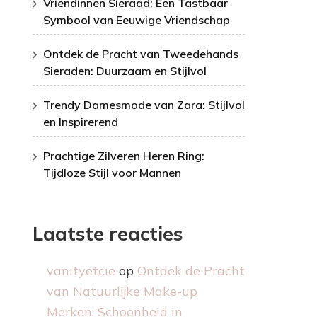
Vriendinnen Sieraad: Een Tastbaar
Symbool van Eeuwige Vriendschap
Ontdek de Pracht van Tweedehands
Sieraden: Duurzaam en Stijlvol
Trendy Damesmode van Zara: Stijlvol
en Inspirerend
Prachtige Zilveren Heren Ring:
Tijdloze Stijl voor Mannen
Laatste reacties
vanityetcie
op
Ontdek de Pracht
van Natuurlijke Make-up
Merken: Schoonheid in