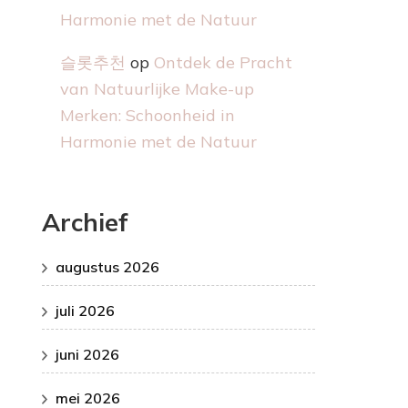
Harmonie met de Natuur
슬롯추천
op
Ontdek de Pracht
van Natuurlijke Make-up
Merken: Schoonheid in
Harmonie met de Natuur
Archief
augustus 2026
juli 2026
juni 2026
mei 2026