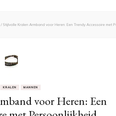
n
/
Stijlvolle Kralen Armband voor Heren: Een Trendy Accessoire met P
KRALEN
MANNEN
Armband voor Heren: Een
e met Persoonlijkheid