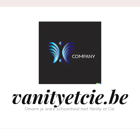
vanityetcie.be
Omarm je ware schoonheid met Vanity et Cie.